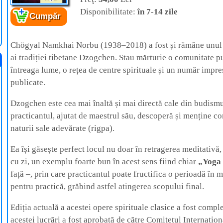
Disponibilitate:
în 7-14 zile
Cumpăr
Cartea:
Yoga visului și Practica Luminii
Naturale
Autor:
Chögyal Namkhai Norbu Rinpoche,
Chögyal Namkhai Norbu (1938–2018) a fost și rămâne unul d
Editura:
Herald
ai tradiției tibetane Dzogchen. Stau mărturie o comunitate pu
întreaga lume, o rețea de centre spirituale și un număr impre
publicate.
Dzogchen este cea mai înaltă și mai directă cale din budismul
practicantul, ajutat de maestrul său, descoperă și menține con
naturii sale adevărate (rigpa).
Ea își găsește perfect locul nu doar în retragerea meditativă, c
cu zi, un exemplu foarte bun în acest sens fiind chiar
„Yoga 
față –, prin care practicantul poate fructifica o perioadă în
pentru practică, grăbind astfel atingerea scopului final.
Ediția actuală a acestei opere spirituale clasice a fost compl
acestei lucrări a fost aprobată de către Comitetul Internaționa