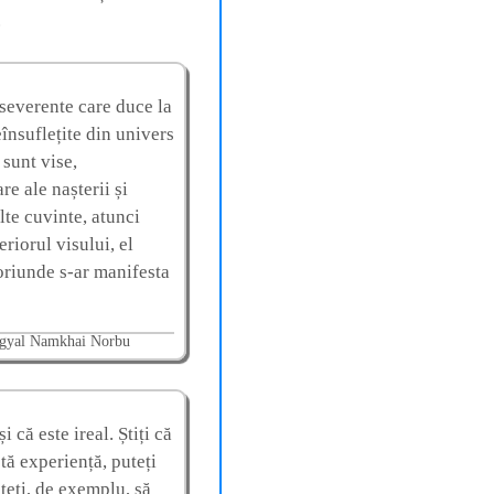
.
rseverente care duce la
eînsuflețite din univers
 sunt vise,
e ale nașterii și
alte cuvinte, atunci
eriorul visului, el
oriunde s-ar manifesta
gyal Namkhai Norbu
i că este ireal. Știți că
stă experiență, puteți
teți, de exemplu, să