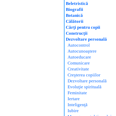
Beletristică
Biografii
Botanică
Călătorii
Cărţi pentru copii
Construcţii
Dezvoltare personală
Autocontrol
Autocunoaştere
Autoeducare
Comunicare
Creativitate
Creşterea copiilor
Dezvoltare personală
Evoluţie spirituală
Feminitate
Iertare
Inteligenţă
Iubire