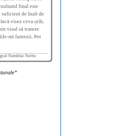
zultatul final este
suficient de înalt de
 Dacă visez ceva urât,
in visul să trateze
ile-mi fantezii. Pot
gyal Namkhai Norbu
aturale“