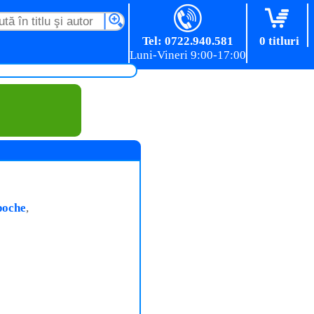
Tel: 0722.940.581
0 titluri
poche
,