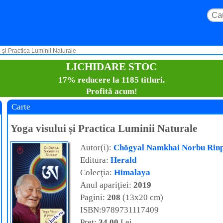
 și Practica Luminii Naturale
LICHIDARE STOC
17% reducere la 1185 titluri.
Profită acum!
Carte
Yoga visului și Practica Luminii Naturale
Autor(i):
Chögyal Namkhai Norbu Rin
Editura:
Herald
Colecţia:
Himalaya
Anul apariţiei:
2019
Pagini:
208
(13x20 cm)
ISBN:9789731117409
Preţ:
34,00
Lei