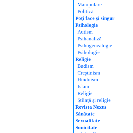
Manipulare
Politică
Poţi face şi singur
Psihologie
Autism
Psihanaliză
Psihogenealogie
Psihologie
Religie
Budism
Creştinism
Hinduism
Islam
Religie
Ştiinţă şi religie
Revista Nexus
Sănătate
Sexualitate
Sonicitate