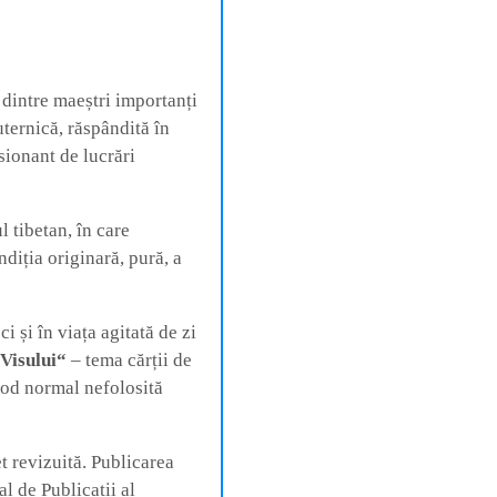
intre maeștri importanți
ternică, răspândită în
sionant de lucrări
 tibetan, în care
diția originară, pură, a
i și în viața agitată de zi
Visului“
– tema cărții de
 mod normal nefolosită
et revizuită. Publicarea
l de Publicații al