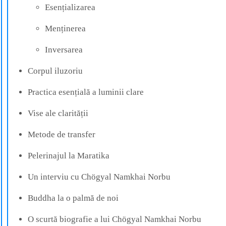
Esențializarea
Menținerea
Inversarea
Corpul iluzoriu
Practica esențială a luminii clare
Vise ale clarității
Metode de transfer
Pelerinajul la Maratika
Un interviu cu Chögyal Namkhai Norbu
Buddha la o palmă de noi
O scurtă biografie a lui Chögyal Namkhai Norbu