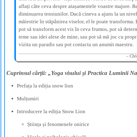
aflați câte ceva despre atașamentele voastre majore. Re
diminuarea tensiunilor. Dacă cineva a ajuns la un nivel 
măiestrie în stăpânirea viselor, el le poate transforma.
pot să transform acest vis în ceva frumos, pot să determ
teme sau idei alese de mine, sau pot să mă joc cu propri
vizita un paradis sau pot contacta un anumit maestru.
Chö
Cuprinsul cărţii: „Yoga visului și Practica Luminii N
Prefața la ediția snow lion
Mulțumiri
Introducere la ediția Snow Lion
Știința și fenomenele onirice