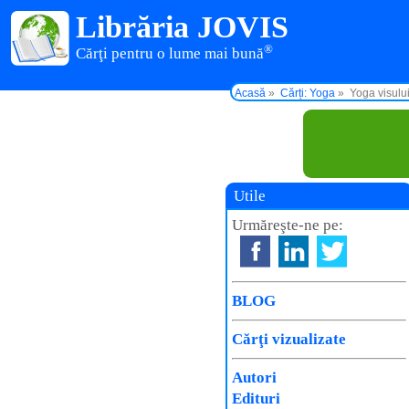
Librăria JOVIS
®
Cărţi pentru o lume mai bună
Acasă
Cărți: Yoga
Yoga visului
Utile
Urmăreşte-ne pe:
BLOG
Cărţi vizualizate
Autori
Edituri