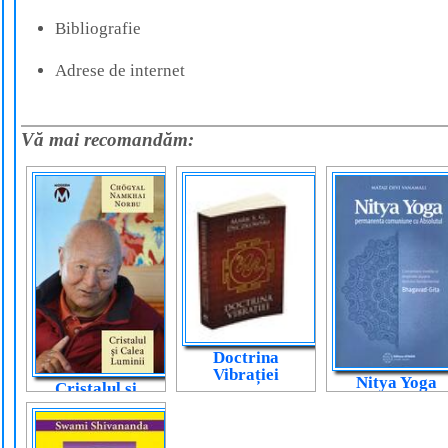
Bibliografie
Adrese de internet
Vă mai recomandăm:
Doctrina
Vibrației
Nitya Yoga
Cristalul și
Calea Luminii