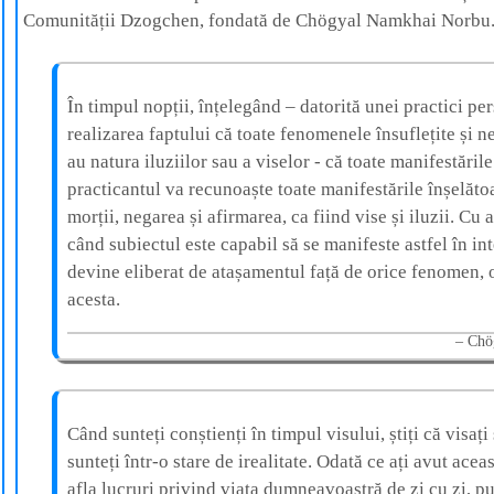
Comunității Dzogchen, fondată de Chögyal Namkhai Norbu
În timpul nopții, înțelegând – datorită unei practici pe
realizarea faptului că toate fenomenele însuflețite și n
au natura iluziilor sau a viselor - că toate manifestările
practicantul va recunoaște toate manifestările înșelătoar
morții, negarea și afirmarea, ca fiind vise și iluzii. Cu 
când subiectul este capabil să se manifeste astfel în int
devine eliberat de atașamentul față de orice fenomen, 
acesta.
Chö
Când sunteți conștienți în timpul visului, știți că visați ș
sunteți într-o stare de irealitate. Odată ce ați avut acea
afla lucruri privind viața dumneavoastră de zi cu zi, pu