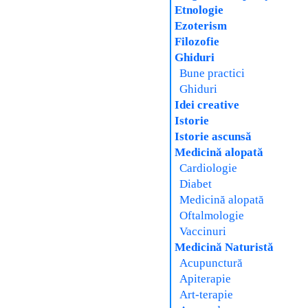
Etnologie
Ezoterism
Filozofie
Ghiduri
Bune practici
Ghiduri
Idei creative
Istorie
Istorie ascunsă
Medicină alopată
Cardiologie
Diabet
Medicină alopată
Oftalmologie
Vaccinuri
Medicină Naturistă
Acupunctură
Apiterapie
Art-terapie