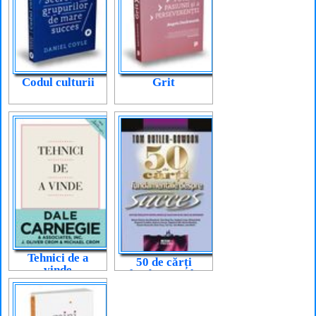
Codul culturii
Grit
Tehnici de a
50 de cărți
vinde
fundamentale
despre succes