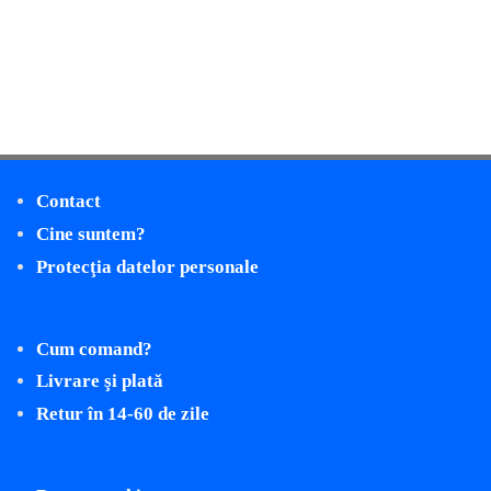
Contact
Cine suntem?
Protecţia datelor personale
Cum comand?
Livrare şi plată
Retur în 14-60 de zile