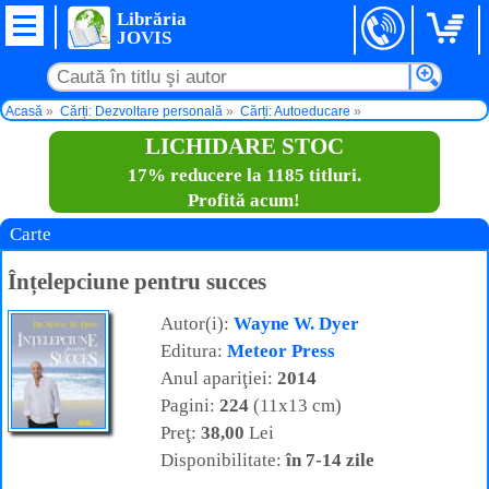
Librăria
JOVIS
Acasă
Cărți: Dezvoltare personală
Cărți: Autoeducare
Înțelepciune pentru succes
LICHIDARE STOC
17% reducere la 1185 titluri.
Profită acum!
Carte
Înțelepciune pentru succes
Autor(i):
Wayne W. Dyer
Editura:
Meteor Press
Anul apariţiei:
2014
Pagini:
224
(11x13 cm)
Preţ:
38,00
Lei
Disponibilitate:
în 7-14 zile