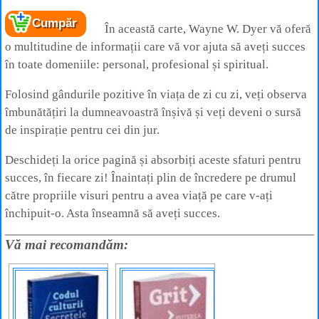
Cumpăr
În această carte, Wayne W. Dyer vă oferă
o multitudine de informații care vă vor ajuta să aveți succes
în toate domeniile: personal, profesional și spiritual.
Folosind gândurile pozitive în viața de zi cu zi, veți observa
îmbunătățiri la dumneavoastră înșivă și veți deveni o sursă
de inspirație pentru cei din jur.
Deschideți la orice pagină și absorbiți aceste sfaturi pentru
succes, în fiecare zi! Înaintați plin de încredere pe drumul
către propriile visuri pentru a avea viață pe care v-ați
închipuit-o. Asta înseamnă să aveți succes.
Vă mai recomandăm: