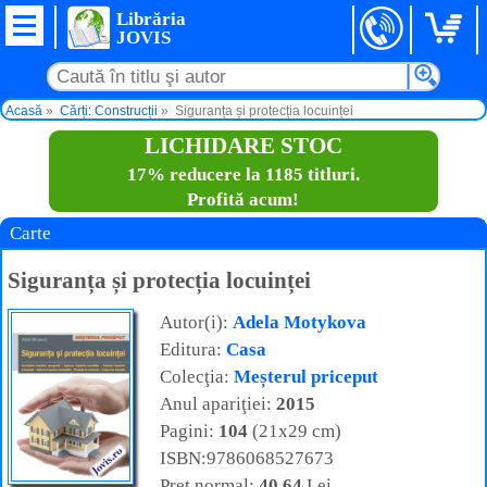
Librăria
JOVIS
Acasă
Cărți: Construcții
Siguranța și protecția locuinței
LICHIDARE STOC
17% reducere la 1185 titluri.
Profită acum!
Carte
Siguranța și protecția locuinței
Autor(i):
Adela Motykova
Editura:
Casa
Colecţia:
Meșterul priceput
Anul apariţiei:
2015
Pagini:
104
(21x29 cm)
ISBN:9786068527673
Preţ normal:
40,64
Lei