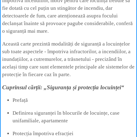
împotriva incendiilor, motiv pentru care locuința trebuie să
fie dotată cu cel puțin un stingător de incendiu, dar
detectoarele de fum, care atenționează asupra focului
declanșat înainte să provoace pagube considerabile, conferă
o siguranță mai mare.
Această carte prezintă modalități de siguranță a locuințelor
sub toate aspectele - împotriva infractorilor, a incendiilor, a
inundațiilor, a cutremurelor, a trăsnetului - precizând în
același timp care sunt elementele principale ale sistemelor de
protecție în fiecare caz în parte.
Cuprinsul cărţii: „Siguranța și protecția locuinței“
Prefață
Definirea siguranței în blocurile de locuințe, case
unifamiliale, apartamente
Protecția împotriva efracției