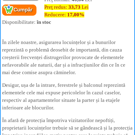
Cartea:
Siguranța și protecția locuinței
Preţ redus:
33,73
Lei
Autor:
Adela Motykova
Cumpăr
Reducere:
17,00%
Editura:
Casa
Disponibilitate:
în stoc
În zilele noastre, asigurarea locuințelor și a bunurilor
reprezintă o problemă deosebit de importantă, din cauza
creșterii frecvenței distrugerilor provocate de elementele
nefavorabile ale naturii, dar și a infracțiunilor din ce în ce
mai dese comise asupra căminelor.
Desigur, ușa de la intrare, ferestrele și balconul reprezintă
elementele cele mai expuse pericolelor în cazul caselor,
respectiv al apartamentelor situate la parter și la etajele
inferioare ale blocurilor.
În afară de protecția împotriva vizitatorilor nepoftiți,
proprietarii locuințelor trebuie să se gândească și la protecția