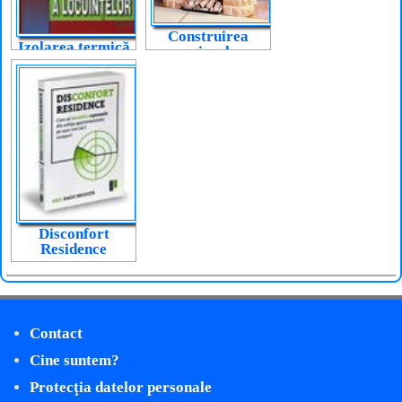
Construirea
Izolarea termică
șemineelor
a locuințelor
Disconfort
Residence
Contact
Cine suntem?
Protecţia datelor personale