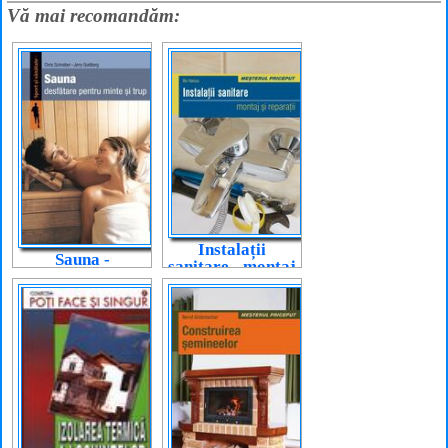
Vă mai recomandăm:
Instalații
Sauna -
sanitare - montaj
desfătare pentru
și reparații
minte și trup