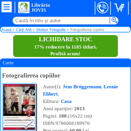
Librăria
JOVIS
Acasă
Cărți: Artă
Ghiduri: Fotografie
Fotografierea copiilor
LICHIDARE STOC
17% reducere la 1185 titluri.
Profită acum!
Carte
Fotografierea copiilor
Autor(i):
Jens Brüggemann
,
Leonie
Ebbert
,
Editura:
Casa
Anul apariţiei:
2013
Pagini:
188
(16x22 cm)
ISBN:9786068189970
Preţ normal:
60,99
Lei