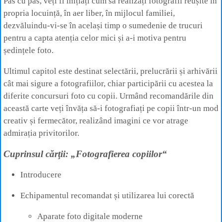
Pas cu pas, veți fi inițiați cum să realizați fotografii reușite în
propria locuință, în aer liber, în mijlocul familiei,
dezvăluindu-vi-se în același timp o sumedenie de trucuri
pentru a capta atenția celor mici și a-i motiva pentru
ședințele foto.
Ultimul capitol este destinat selectării, prelucrării și arhivării
cât mai sigure a fotografiilor, chiar participării cu acestea la
diferite concursuri foto cu copii. Urmând recomandările din
această carte veți învăța să-i fotografiați pe copii într-un mod
creativ și fermecător, realizând imagini ce vor atrage
admirația privitorilor.
Cuprinsul cărţii: „Fotografierea copiilor“
Introducere
Echipamentul recomandat și utilizarea lui corectă
Aparate foto digitale moderne