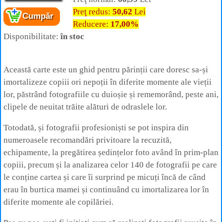
Preţ redus:
50,62
Lei
Cartea:
Fotografierea copiilor
Cumpăr
Autor:
Jens Brüggemann, Leonie Ebbert,
Reducere:
17,00%
Editura:
Casa
Disponibilitate:
în stoc
Această carte este un ghid pentru părinții care doresc sa-și
imortalizeze copiii ori nepoții în diferite momente ale vieții
lor, păstrând fotografiile cu duioșie și rememorând, peste ani,
clipele de neuitat trăite alături de odraslele lor.
Totodată, și fotografii profesioniști se pot inspira din
numeroasele recomandări privitoare la recuzită,
echipamente, la pregătirea ședințelor foto având în prim-plan
copiii, precum și la analizarea celor 140 de fotografii pe care
le conține cartea și care îi surprind pe micuți încă de când
erau în burtica mamei și continuând cu imortalizarea lor în
diferite momente ale copilăriei.