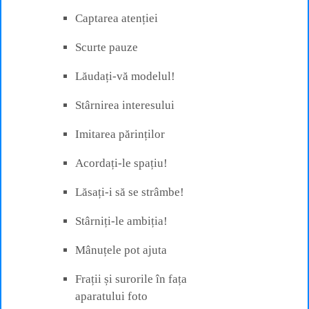
Captarea atenției
Scurte pauze
Lăudați-vă modelul!
Stârnirea interesului
Imitarea părinților
Acordați-le spațiu!
Lăsați-i să se strâmbe!
Stârniți-le ambiția!
Mânuțele pot ajuta
Frații și surorile în fața
aparatului foto