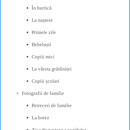
În burtică
La naștere
Primele zile
Bebelușii
Copiii mici
La vârsta grădiniței
Copiii școlari
Fotografii de familie
Petreceri de familie
La botez
Ziua de naștere a copilului