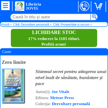
Librăria
JOVIS
Acasă
Cărți: Dezvoltare personală
Cărți: Prosperitate și succes
Zero limite
LICHIDARE STOC
17% reducere la 1185 titluri.
Profită acum!
Carte
Zero limite
Sistemul secret pentru atingerea unui
nivel înalt de sănătate, bunăstare și
pace
Autor(i):
Joe Vitale
Editura:
Meteor Press
Colecţia:
Dezvoltare personală