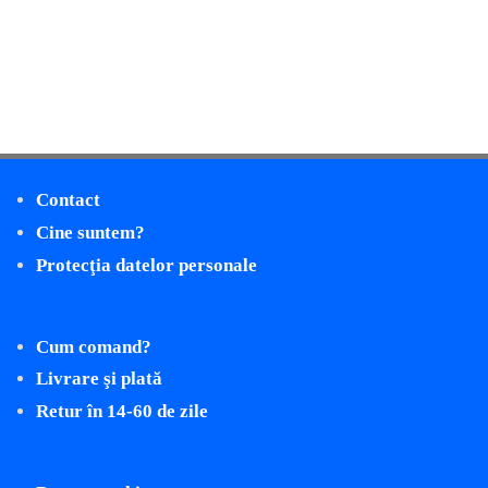
Contact
Cine suntem?
Protecţia datelor personale
Cum comand?
Livrare şi plată
Retur în 14-60 de zile