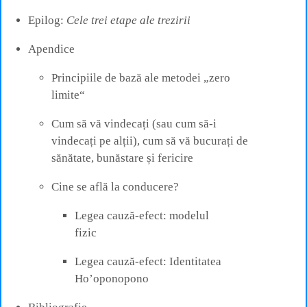
Epilog:
Cele trei etape ale trezirii
Apendice
Principiile de bază ale metodei „zero
limite“
Cum să vă vindecați (sau cum să-i
vindecați pe alții), cum să vă bucurați de
sănătate, bunăstare și fericire
Cine se află la conducere?
Legea cauză-efect: modelul
fizic
Legea cauză-efect: Identitatea
Ho’oponopono