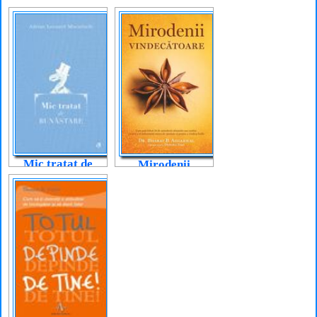
Legile esențiale
ale vieții trăite
fără teamă
Mic tratat de
Mirodenii
bunăstare
vindecătoare