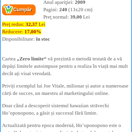
Anul apariţiei:
2009
Pagini:
240
(13x20 cm)
Cumpăr
Preţ normal:
39,00
Lei
Preţ redus:
32,37
Lei
Reducere:
17,00%
Disponibilitate:
în stoc
Cartea
„Zero limite“
vă prezintă o metodă testată de a vă
depăși limitele autoimpuse pentru a realiza în viață mai mult
decât ați visat vreodată.
Priviți exemplul lui Joe Vitale, milionar și autor a numeroase
cărți de succes, un maestru al marketingului online.
Doar când a descoperit sistemul hawaiian străvechi
Ho’oponopono, a găsit și succesul fără limite.
Actualizată pentru epoca modernă, Ho’oponopono este o