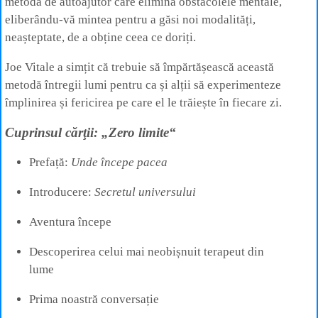
metodă de autoajutor care elimină obstacolele mentale,
eliberându-vă mintea pentru a găsi noi modalități,
neașteptate, de a obține ceea ce doriți.
Joe Vitale a simțit că trebuie să împărtășească această
metodă întregii lumi pentru ca și alții să experimenteze
împlinirea și fericirea pe care el le trăiește în fiecare zi.
Cuprinsul cărţii: „Zero limite“
Prefață:
Unde începe pacea
Introducere:
Secretul universului
Aventura începe
Descoperirea celui mai neobișnuit terapeut din
lume
Prima noastră conversație