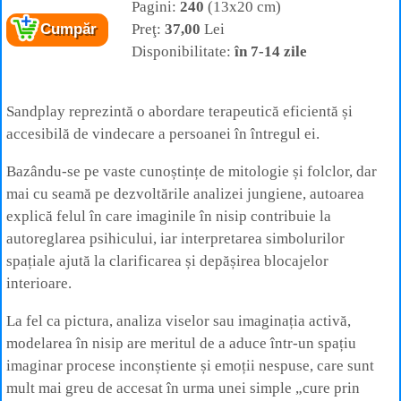
Pagini:
240
(13x20 cm)
Preţ:
37,00
Lei
Cumpăr
Disponibilitate:
în 7-14 zile
Sandplay reprezintă o abordare terapeutică eficientă și
accesibilă de vindecare a persoanei în întregul ei.
Bazându-se pe vaste cunoștințe de mitologie și folclor, dar
mai cu seamă pe dezvoltările analizei jungiene, autoarea
explică felul în care imaginile în nisip contribuie la
autoreglarea psihicului, iar interpretarea simbolurilor
spațiale ajută la clarificarea și depășirea blocajelor
interioare.
La fel ca pictura, analiza viselor sau imaginația activă,
modelarea în nisip are meritul de a aduce într-un spațiu
imaginar procese inconștiente și emoții nespuse, care sunt
mult mai greu de accesat în urma unei simple „cure prin