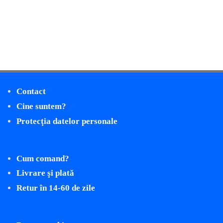
Contact
Cine suntem?
Protecţia datelor personale
Cum comand?
Livrare şi plată
Retur în 14-60 de zile