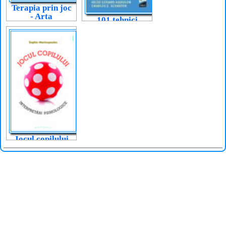
Terapia prin joc
- Arta
101 tehnici
relaționării
favorite ale
terapiei prin joc
Jocul copilului