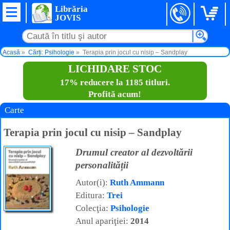
Librăria
JOVIS
Acasă
Cărți: Psihologie
Terapia prin jocul cu nisip – Sandplay
LICHIDARE STOC
17% reducere la 1185 titluri.
Profită acum!
Carte
Terapia prin jocul cu nisip – Sandplay
Drumul creator al dezvoltării
personalității
Autor(i):
Ruth Ammann
Editura:
Trei
Colecţia:
Psihologie
Anul apariţiei:
2014