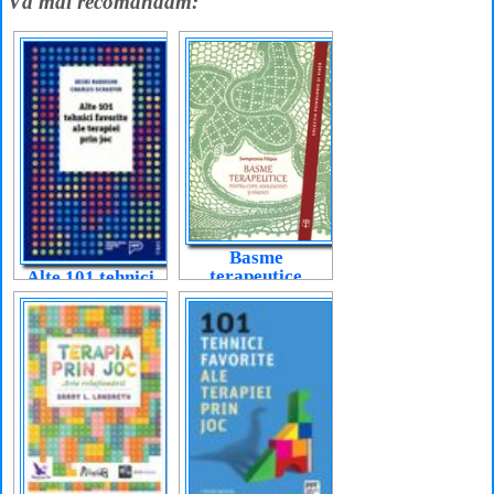
Vă mai recomandăm:
Basme
terapeutice
Alte 101 tehnici
pentru copii,
favorite ale
adolescenți și
terapiei prin joc
părinți