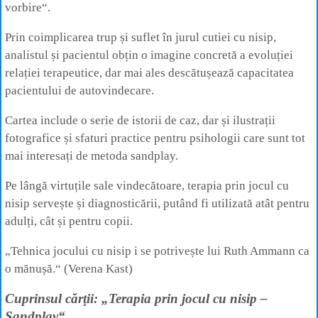
vorbire“.
Prin coimplicarea trup și suflet în jurul cutiei cu nisip,
analistul și pacientul obțin o imagine concretă a evoluției
relației terapeutice, dar mai ales descătușează capacitatea
pacientului de autovindecare.
Cartea include o serie de istorii de caz, dar și ilustrații
fotografice și sfaturi practice pentru psihologii care sunt tot
mai interesați de metoda sandplay.
Pe lângă virtuțile sale vindecătoare, terapia prin jocul cu
nisip servește și diagnosticării, putând fi utilizată atât pentru
adulți, cât și pentru copii.
„Tehnica jocului cu nisip i se potrivește lui Ruth Ammann ca
o mănușă.“ (Verena Kast)
Cuprinsul cărţii: „Terapia prin jocul cu nisip –
Sandplay“