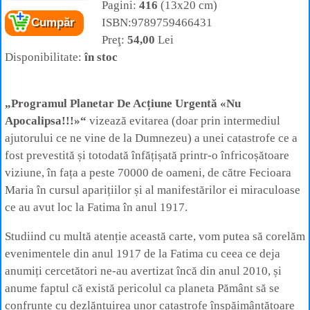
Pagini:
416
(13x20 cm)
Cartea:
Nu apocalipsa
– Programul planetar de
acțiune urgentă
ISBN:9789759466431
Cumpăr
Autor:
Gregorian Bivolaru
Preţ:
54,00
Lei
Editura:
Shambala
Disponibilitate:
în stoc
„Programul Planetar De Acțiune Urgentă «Nu
Apocalipsa!!!»“
vizează evitarea (doar prin intermediul
ajutorului ce ne vine de la Dumnezeu) a unei catastrofe ce a
fost prevestită și totodată înfățișată printr-o înfricoșătoare
viziune, în fața a peste 70000 de oameni, de către Fecioara
Maria în cursul aparițiilor și al manifestărilor ei miraculoase
ce au avut loc la Fatima în anul 1917.
Studiind cu multă atenție această carte, vom putea să corelăm
evenimentele din anul 1917 de la Fatima cu ceea ce deja
anumiți cercetători ne-au avertizat încă din anul 2010, și
anume faptul că există pericolul ca planeta Pământ să se
confrunte cu dezlănțuirea unor catastrofe înspăimântătoare