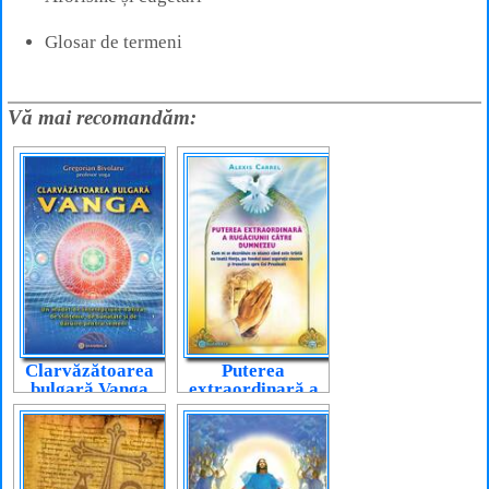
Glosar de termeni
Vă mai recomandăm:
Clarvăzătoarea
Puterea
bulgară Vanga
extraordinară a
rugăciunii către
Dumnezeu