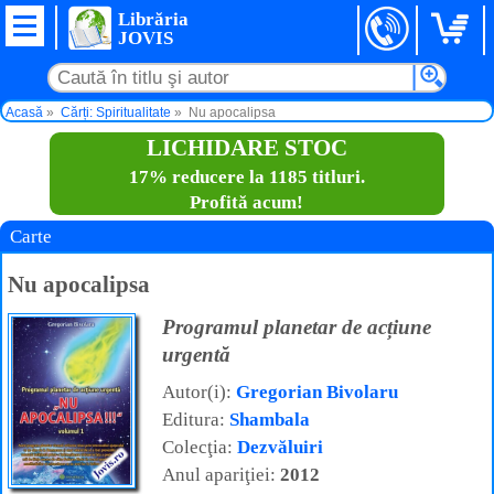
Librăria
JOVIS
Acasă
Cărți: Spiritualitate
Nu apocalipsa
LICHIDARE STOC
17% reducere la 1185 titluri.
Profită acum!
Carte
Nu apocalipsa
Programul planetar de acțiune
urgentă
Autor(i):
Gregorian Bivolaru
Editura:
Shambala
Colecţia:
Dezvăluiri
Anul apariţiei:
2012