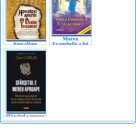
Marea
Evanghelie a lui
Apocalipse
Ioan - vol. 5
apocrife ale
Noului
Testament
Sfârșitul e mereu
aproape