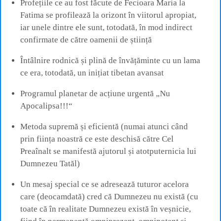
Profețiile ce au fost făcute de Fecioara Maria la
Fatima se profilează la orizont în viitorul apropiat,
iar unele dintre ele sunt, totodată, în mod indirect
confirmate de către oamenii de știință
Întâlnire rodnică și plină de învățăminte cu un lama
ce era, totodată, un inițiat tibetan avansat
Programul planetar de acțiune urgentă „Nu
Apocalipsa!!!“
Metoda supremă și eficientă (numai atunci când
prin ființa noastră ce este deschisă către Cel
Preaînalt se manifestă ajutorul și atotputernicia lui
Dumnezeu Tatăl)
Un mesaj special ce se adresează tuturor acelora
care (deocamdată) cred că Dumnezeu nu există (cu
toate că în realitate Dumnezeu există în veșnicie,