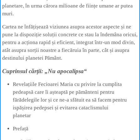
planetare, în urma cărora milioane de ființe umane ar putea
muri.
Cartea ne înfățișează viziunea asupra acestor aspecte și ne
pune la dispoziție soluții concrete ce stau la îndemâna oricui,
pentru a acționa rapid și eficient, integrat într-un mod divin,
atât asupra sorții noastre a fiecăruia în parte, cât și asupra
destinului planetei Pământ.
Cuprinsul cărţii: „Nu apocalipsa“
Revelațiile Fecioarei Maria cu privire la cumplita
pedeapsă care îi așteaptă pe pământeni pentru
fărădelegile lor și ce ne-a sfătuit ea să facem pentru
ispășirea pedepsei și evitarea cataclismului
planetar
Prefață