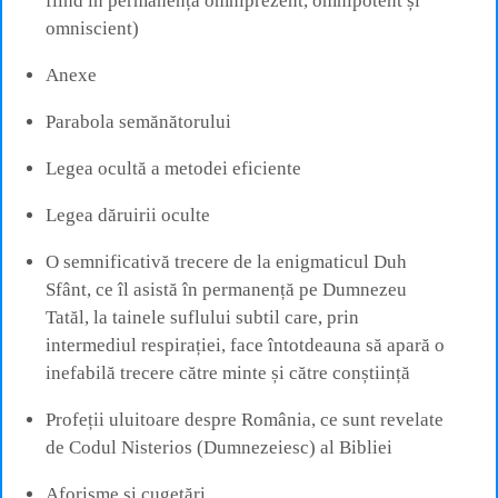
fiind în permanență omniprezent, omnipotent și
omniscient)
Anexe
Parabola semănătorului
Legea ocultă a metodei eficiente
Legea dăruirii oculte
O semnificativă trecere de la enigmaticul Duh
Sfânt, ce îl asistă în permanență pe Dumnezeu
Tatăl, la tainele suflului subtil care, prin
intermediul respirației, face întotdeauna să apară o
inefabilă trecere către minte și către conștiință
Profeții uluitoare despre România, ce sunt revelate
de Codul Nisterios (Dumnezeiesc) al Bibliei
Aforisme și cugetări