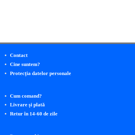
Contact
Cine suntem?
Protecţia datelor personale
Cum comand?
Livrare şi plată
Retur în 14-60 de zile