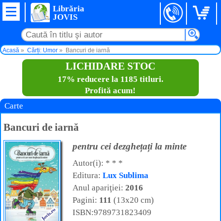
Librăria
JOVIS
Acasă
Cărți: Umor
Bancuri de iarnă
LICHIDARE STOC
17% reducere la 1185 titluri.
Profită acum!
Carte
Bancuri de iarnă
pentru cei dezghețați la minte
Autor(i): * * *
Editura:
Lux Sublima
Anul apariţiei:
2016
Pagini:
111
(13x20 cm)
ISBN:9789731823409