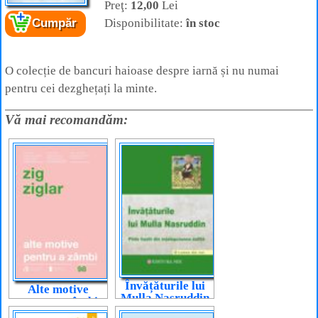
Preţ:
12,00
Lei
Disponibilitate:
în stoc
Cumpăr
Cartea:
Bancuri de iarnă
– pentru cei
dezghețați la minte
Autor:
* * *
Editura:
Lux Sublima
O colecție de bancuri haioase despre iarnă și nu numai
pentru cei dezghețați la minte.
Vă mai recomandăm:
Învățăturile lui
Alte motive
Mulla Nasruddin
pentru a zâmbi