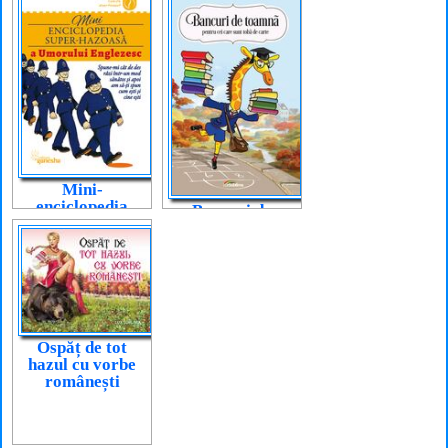
Mini-
enciclopedia
Bancuri de
super-hazoasă a
toamnă
umorului
englezesc
Ospăț de tot
hazul cu vorbe
românești