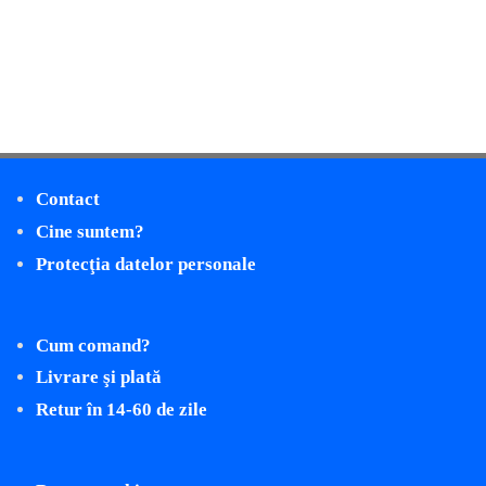
Contact
Cine suntem?
Protecţia datelor personale
Cum comand?
Livrare şi plată
Retur în 14-60 de zile