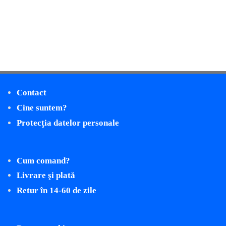
Contact
Cine suntem?
Protecţia datelor personale
Cum comand?
Livrare şi plată
Retur în 14-60 de zile