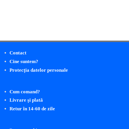
Contact
Cine suntem?
Protecţia datelor personale
Cum comand?
Livrare şi plată
Retur în 14-60 de zile