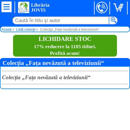
Librăria
JOVIS
Acasă
Listă colecţii
Colecţia „Fața nevăzută a televiziunii“
LICHIDARE STOC
17% reducere la 1185 titluri.
Profită acum!
Colecţia „Fața nevăzută a televiziunii“
Colecţia „Fața nevăzută a televiziunii“