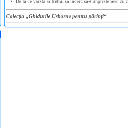
De la ce vârstă ar trebui să încerc să-l împrietenesc cu c
Colecţia „Ghidurile Usborne pentru părinți“