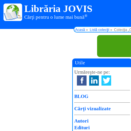
Librăria JOVIS
®
Cărţi pentru o lume mai bună
Acasă
Listă colecţii
Colecţia „
Utile
Urmăreşte-ne pe:
BLOG
Cărţi vizualizate
Autori
Edituri