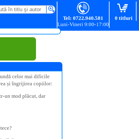
Tel: 0722.940.581
0 titluri
undă celor mai dificile
ea și îngrijirea copiilor:
tr-un mod plăcut, dar
utece?