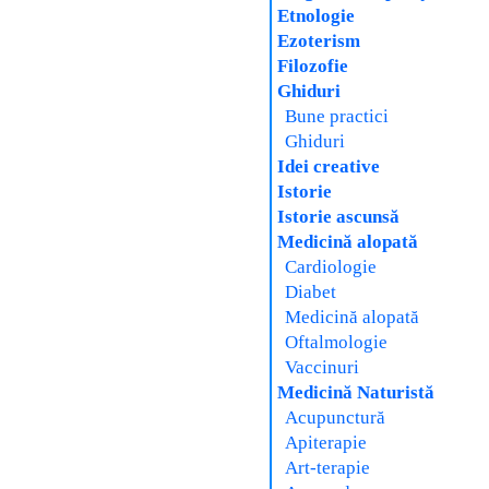
Etnologie
Ezoterism
Filozofie
Ghiduri
Bune practici
Ghiduri
Idei creative
Istorie
Istorie ascunsă
Medicină alopată
Cardiologie
Diabet
Medicină alopată
Oftalmologie
Vaccinuri
Medicină Naturistă
Acupunctură
Apiterapie
Art-terapie