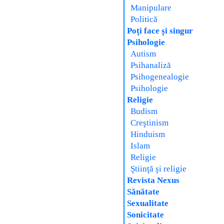
Manipulare
Politică
Poţi face şi singur
Psihologie
Autism
Psihanaliză
Psihogenealogie
Psihologie
Religie
Budism
Creştinism
Hinduism
Islam
Religie
Ştiinţă şi religie
Revista Nexus
Sănătate
Sexualitate
Sonicitate