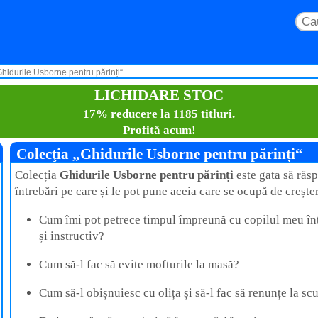
Ghidurile Usborne pentru părinți“
LICHIDARE STOC
17% reducere la 1185 titluri.
Profită acum!
Colecţia „Ghidurile Usborne pentru părinți“
Colecția
Ghidurile Usborne pentru părinți
este gata să răsp
întrebări pe care și le pot pune aceia care se ocupă de creșter
Cum îmi pot petrece timpul împreună cu copilul meu în
și instructiv?
Cum să-l fac să evite mofturile la masă?
Cum să-l obișnuiesc cu olița și să-l fac să renunțe la sc