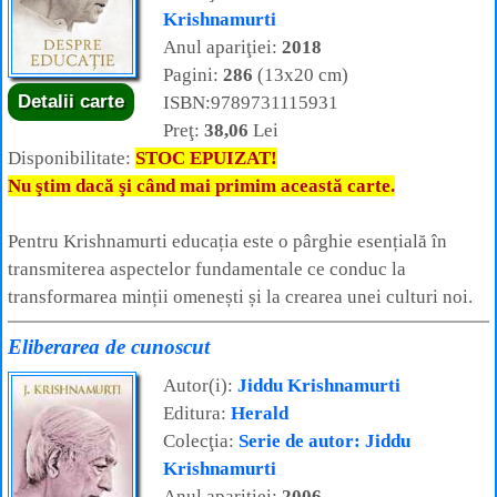
Krishnamurti
Anul apariţiei:
2018
Pagini:
286
(13x20 cm)
Detalii carte
ISBN:9789731115931
Preţ:
38,06
Lei
Disponibilitate:
STOC EPUIZAT!
Nu ştim dacă şi când mai primim această carte.
Pentru Krishnamurti educația este o pârghie esențială în
transmiterea aspectelor fundamentale ce conduc la
transformarea minții omenești și la crearea unei culturi noi.
Eliberarea de cunoscut
Autor(i):
Jiddu Krishnamurti
Editura:
Herald
Colecţia:
Serie de autor: Jiddu
Krishnamurti
Anul apariţiei:
2006