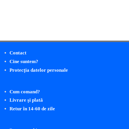
Contact
Cine suntem?
Protecţia datelor personale
Cum comand?
Livrare şi plată
Retur în 14-60 de zile