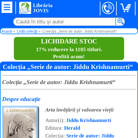
Librăria
JOVIS
Acasă
Listă colecţii
Colecţia „Serie de autor: Jiddu Krishnamurti“
LICHIDARE STOC
17% reducere la 1185 titluri.
Profită acum!
Colecţia „Serie de autor: Jiddu Krishnamurti“
Colecţia „Serie de autor: Jiddu Krishnamurti“
Despre educație
Arta învățării și valoarea vieții
Autor(i):
Jiddu Krishnamurti
Editura:
Herald
Colecţia:
Serie de autor: Jiddu