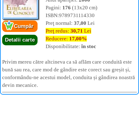
Pagini:
176
(13x20 cm)
ISBN:9789731114330
Preţ normal:
37,00
Lei
Cumpăr
Preţ redus:
30,71
Lei
Reducere:
17,00%
Detalii carte
Disponibilitate:
în stoc
Privim mereu către altcineva ca să aflăm care conduită este
bună sau rea, care mod de gândire este corect sau greșit și,
conformându-ne acestui model, conduita și gândirea noastră
devin mecanice.