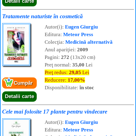
Detalii carte
Tratamente naturiste în cosmetică
Autor(i):
Eugen Giurgiu
Editura:
Meteor Press
Colecţia:
Medicină alternativă
Anul apariţiei:
2009
Pagini:
272
(13x20 cm)
Preţ normal:
35,00
Lei
Preţ redus:
29,05
Lei
Reducere:
17,00%
Cumpăr
Disponibilitate:
în stoc
Detalii carte
Cele mai folosite 17 plante pentru vindecare
Autor(i):
Eugen Giurgiu
Editura:
Meteor Press