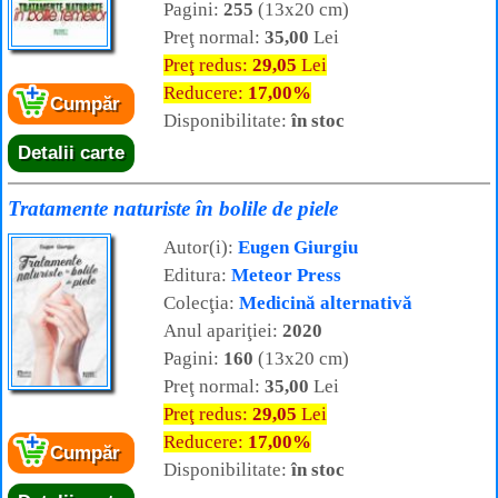
Pagini:
255
(13x20 cm)
Preţ normal:
35,00
Lei
Preţ redus:
29,05
Lei
Reducere:
17,00%
Cumpăr
Disponibilitate:
în stoc
Detalii carte
Tratamente naturiste în bolile de piele
Autor(i):
Eugen Giurgiu
Editura:
Meteor Press
Colecţia:
Medicină alternativă
Anul apariţiei:
2020
Pagini:
160
(13x20 cm)
Preţ normal:
35,00
Lei
Preţ redus:
29,05
Lei
Reducere:
17,00%
Cumpăr
Disponibilitate:
în stoc