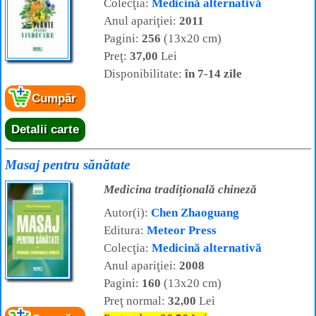
Colecţia:
Medicină alternativă
Anul apariţiei:
2011
Pagini:
256
(13x20 cm)
Preţ:
37,00
Lei
Disponibilitate:
în 7-14 zile
Cumpăr
Detalii carte
Masaj pentru sănătate
Medicina tradițională chineză
Autor(i):
Chen Zhaoguang
Editura:
Meteor Press
Colecţia:
Medicină alternativă
Anul apariţiei:
2008
Pagini:
160
(13x20 cm)
Preţ normal:
32,00
Lei