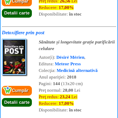
Preţ redus:
26,56
Lei
Cumpăr
Reducere:
17,00%
Detalii carte
Disponibilitate:
în stoc
Detoxifiere prin post
Sănătate și longevitate grație purificării
celulare
Autor(i):
Désiré Mérien
,
Editura:
Meteor Press
Colecţia:
Medicină alternativă
Anul apariţiei:
2018
Pagini:
144
(13x20 cm)
Preţ normal:
28,00
Lei
Cumpăr
Preţ redus:
23,24
Lei
Detalii carte
Reducere:
17,00%
Disponibilitate:
în stoc