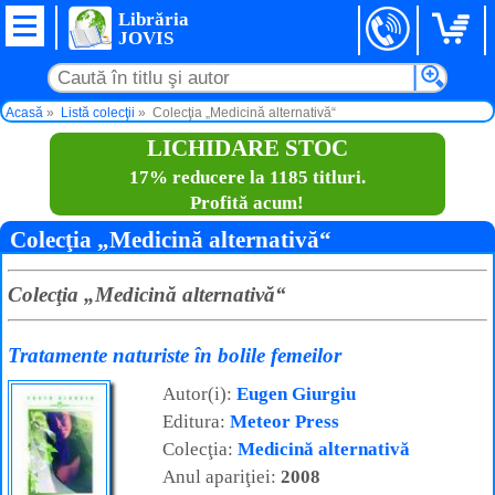
Librăria
JOVIS
Acasă
Listă colecţii
Colecţia „Medicină alternativă“
LICHIDARE STOC
17% reducere la 1185 titluri.
Profită acum!
Colecţia „Medicină alternativă“
Colecţia „Medicină alternativă“
Tratamente naturiste în bolile femeilor
Autor(i):
Eugen Giurgiu
Editura:
Meteor Press
Colecţia:
Medicină alternativă
Anul apariţiei:
2008