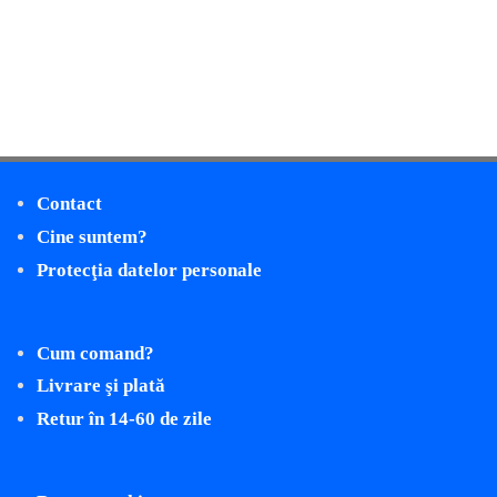
Contact
Cine suntem?
Protecţia datelor personale
Cum comand?
Livrare şi plată
Retur în 14-60 de zile