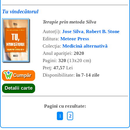
Tu vindecătorul
Terapie prin metoda Silva
Autor(i):
Jose Silva
,
Robert B. Stone
Editura:
Meteor Press
Colecţia:
Medicină alternativă
Anul apariţiei:
2020
Pagini:
320
(13x20 cm)
Preţ:
47,57
Lei
Disponibilitate:
în 7-14 zile
Cumpăr
Detalii carte
Pagini cu rezultate:
1
2