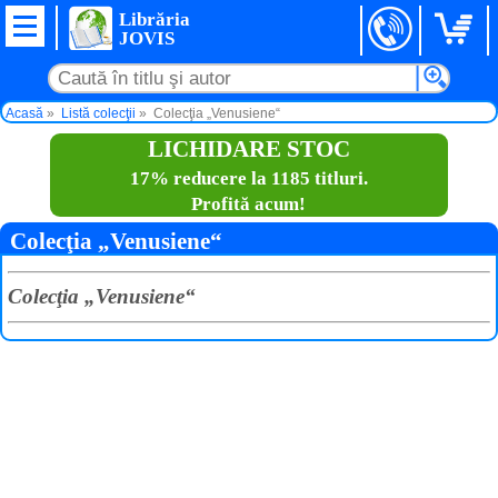
Librăria
JOVIS
Acasă
Listă colecţii
Colecţia „Venusiene“
LICHIDARE STOC
17% reducere la 1185 titluri.
Profită acum!
Colecţia „Venusiene“
Colecţia „Venusiene“