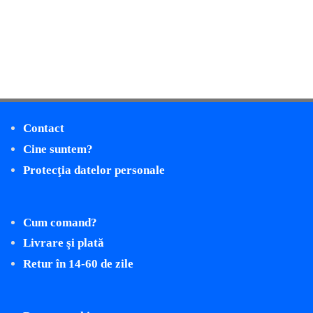
Contact
Cine suntem?
Protecţia datelor personale
Cum comand?
Livrare şi plată
Retur în 14-60 de zile