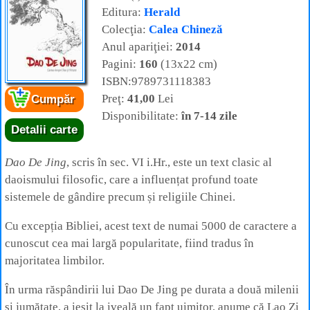
Editura:
Herald
Colecţia:
Calea Chineză
Anul apariţiei:
2014
Pagini:
160
(13x22 cm)
ISBN:9789731118383
Preţ:
41,00
Lei
Cumpăr
Disponibilitate:
în 7-14 zile
Detalii carte
Dao De Jing
, scris în sec. VI i.Hr., este un text clasic al
daoismului filosofic, care a influențat profund toate
sistemele de gândire precum și religiile Chinei.
Cu excepția Bibliei, acest text de numai 5000 de caractere a
cunoscut cea mai largă popularitate, fiind tradus în
majoritatea limbilor.
În urma răspândirii lui Dao De Jing pe durata a două milenii
și jumătate, a ieșit la iveală un fapt uimitor, anume că Lao Zi