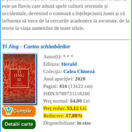
este un fluviu care adună apele culturii orientale și
occidentale, devenind o comoară a înțelepciunii lumii și că
influența să trece de la cercurile academice la societate, de la
teorie la viața oamenilor de toate zilele.
Yi Jing - Cartea schimbărilor
Autor(i): * * *
Editura:
Herald
Colecţia:
Calea Chineză
Anul apariţiei:
2020
Pagini:
416
(13x22 cm)
ISBN:9789731118260
Preţ normal:
64,00
Lei
Preţ redus:
53,12
Lei
Cumpăr
Reducere:
17,00%
Disponibilitate:
în stoc
Detalii carte