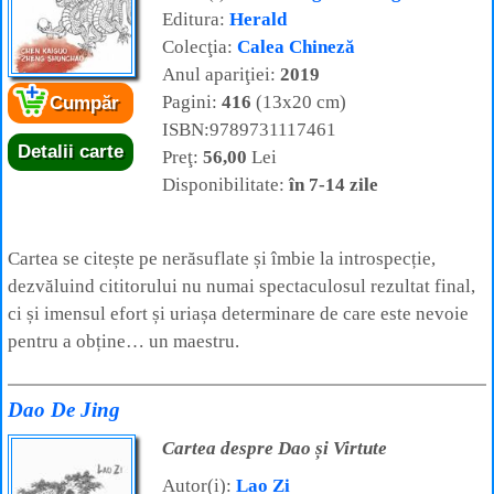
Editura:
Herald
Colecţia:
Calea Chineză
Anul apariţiei:
2019
Pagini:
416
(13x20 cm)
Cumpăr
ISBN:9789731117461
Detalii carte
Preţ:
56,00
Lei
Disponibilitate:
în 7-14 zile
Cartea se citește pe nerăsuflate și îmbie la introspecție,
dezvăluind cititorului nu numai spectaculosul rezultat final,
ci și imensul efort și uriașa determinare de care este nevoie
pentru a obține… un maestru.
Dao De Jing
Cartea despre Dao și Virtute
Autor(i):
Lao Zi