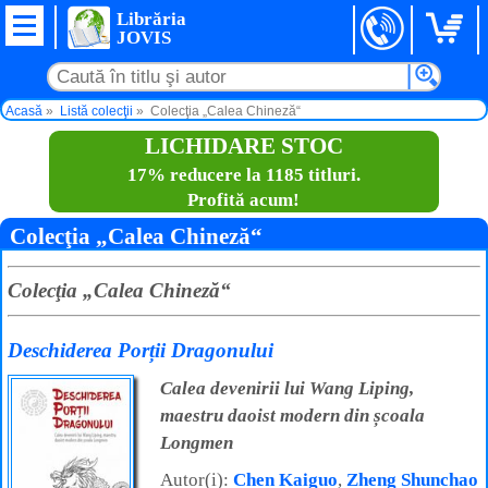
Librăria
JOVIS
Acasă
Listă colecţii
Colecţia „Calea Chineză“
LICHIDARE STOC
17% reducere la 1185 titluri.
Profită acum!
Colecţia „Calea Chineză“
Colecţia „Calea Chineză“
Deschiderea Porții Dragonului
Calea devenirii lui Wang Liping,
maestru daoist modern din școala
Longmen
Autor(i):
Chen Kaiguo
,
Zheng Shunchao