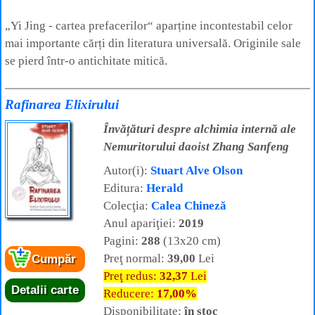
„Yi Jing - cartea prefacerilor“ aparține incontestabil celor
mai importante cărți din literatura universală. Originile sale
se pierd într-o antichitate mitică.
Rafinarea Elixirului
Învățături despre alchimia internă ale
Nemuritorului daoist Zhang Sanfeng
Autor(i):
Stuart Alve Olson
Editura:
Herald
Colecţia:
Calea Chineză
Anul apariţiei:
2019
Pagini:
288
(13x20 cm)
Preţ normal:
39,00
Lei
Cumpăr
Preţ redus:
32,37
Lei
Detalii carte
Reducere:
17,00%
Disponibilitate:
în stoc