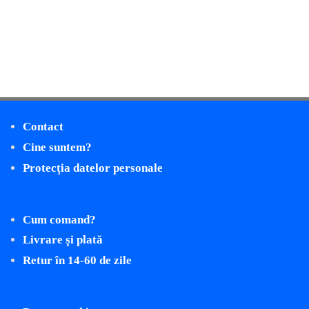
Contact
Cine suntem?
Protecţia datelor personale
Cum comand?
Livrare şi plată
Retur în 14-60 de zile