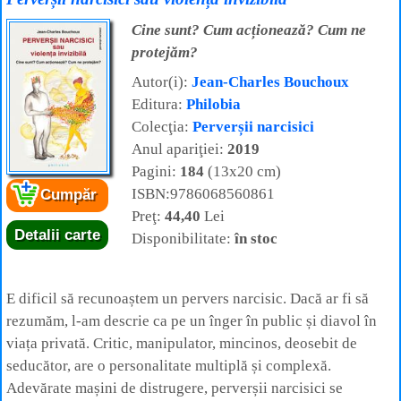
Cine sunt? Cum acționează? Cum ne
protejăm?
Autor(i):
Jean-Charles Bouchoux
Editura:
Philobia
Colecţia:
Perverșii narcisici
Anul apariţiei:
2019
Pagini:
184
(13x20 cm)
ISBN:9786068560861
Cumpăr
Preţ:
44,40
Lei
Detalii carte
Disponibilitate:
în stoc
E dificil să recunoaștem un pervers narcisic. Dacă ar fi să
rezumăm, l-am descrie ca pe un înger în public și diavol în
viața privată. Critic, manipulator, mincinos, deosebit de
seducător, are o personalitate multiplă și complexă.
Adevărate mașini de distrugere, perverșii narcisici se