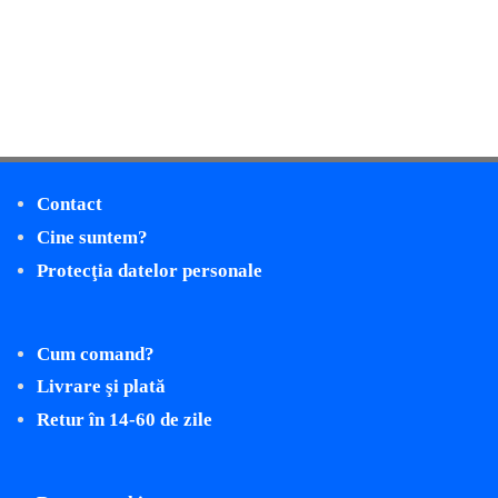
Contact
Cine suntem?
Protecţia datelor personale
Cum comand?
Livrare şi plată
Retur în 14-60 de zile