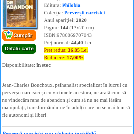
Editura:
Philobia
Colecţia:
Perverșii narcisici
Anul apariţiei:
2020
Pagini:
144
(13x20 cm)
ISBN:9786069707043
Cumpăr
Preţ normal:
44,40
Lei
Detalii carte
Preţ redus:
36,85
Lei
Reducere:
17,00%
Disponibilitate:
în stoc
Jean-Charles Bouchoux, psihanalist specializat în lucrul cu
perverșii narcisici și cu victimele acestora, ne arată cum să
ne vindecăm rana de abandon și cum să nu ne mai lăsăm
manipulați, transformându-ne în adulți care nu se mai tem să
fie autonomi și liberi.
Perverșii narcisici sau violența invizibilă