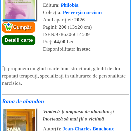
Editura:
Philobia
Colecţia:
Perverșii narcisici
Anul apariţiei:
2026
Pagini:
200
(13x20 cm)
Cumpăr
ISBN:9786306614509
Detalii carte
Preţ:
44,00
Lei
Disponibilitate:
în stoc
Îți propunem un ghid foarte bine structurat, gândit de doi
reputați terapeuți, specializați în tulburarea de personalitate
narcisică.
Rana de abandon
Vindecă-ți angoasa de abandon și
încetează să mai fii o victimă
Autor(i):
Jean-Charles Bouchoux