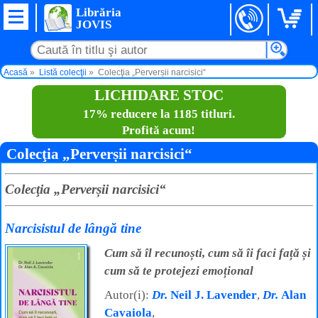
Librăria
JOVIS
Acasă
Listă colecţii
Colecţia „Perverșii narcisici“
LICHIDARE STOC
17% reducere la 1185 titluri.
Profită acum!
Colecţia „Perverșii narcisici“
Colecţia „Perverșii narcisici“
Narcisistul de lângă tine
Cum să îl recunoști, cum să îi faci față și
cum să te protejezi emoțional
Autor(i):
Dr.
Neil J. Lavender
,
Dr.
Alan
Cavaiola
,