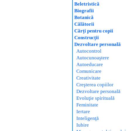
Beletristică
Biografii
Botanică
Călătorii
Cărţi pentru copii
Construcţii
Dezvoltare personală
Autocontrol
Autocunoaştere
Autoeducare
Comunicare
Creativitate
Creşterea copiilor
Dezvoltare personală
Evoluţie spirituală
Feminitate
Iertare
Inteligenţă
Iubire