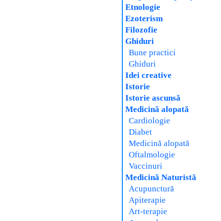
Etnologie
Ezoterism
Filozofie
Ghiduri
Bune practici
Ghiduri
Idei creative
Istorie
Istorie ascunsă
Medicină alopată
Cardiologie
Diabet
Medicină alopată
Oftalmologie
Vaccinuri
Medicină Naturistă
Acupunctură
Apiterapie
Art-terapie