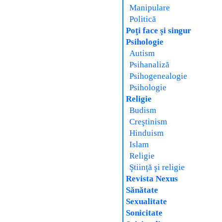
Manipulare
Politică
Poţi face şi singur
Psihologie
Autism
Psihanaliză
Psihogenealogie
Psihologie
Religie
Budism
Creştinism
Hinduism
Islam
Religie
Ştiinţă şi religie
Revista Nexus
Sănătate
Sexualitate
Sonicitate