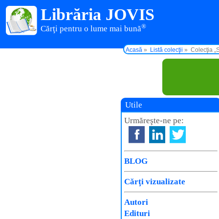
Librăria JOVIS
®
Cărţi pentru o lume mai bună
Acasă
Listă colecţii
Colecţia „
Utile
Urmăreşte-ne pe:
BLOG
Cărţi vizualizate
Autori
Edituri