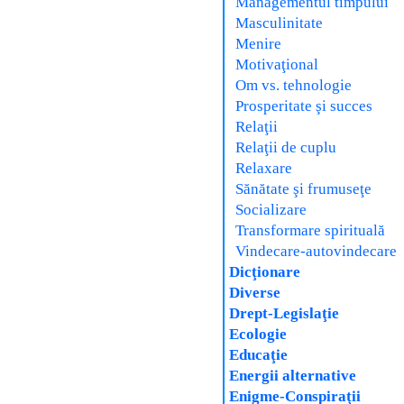
Managementul timpului
Masculinitate
Menire
Motivaţional
Om vs. tehnologie
Prosperitate şi succes
Relaţii
Relaţii de cuplu
Relaxare
Sănătate şi frumuseţe
Socializare
Transformare spirituală
Vindecare-autovindecare
Dicţionare
Diverse
Drept-Legislaţie
Ecologie
Educaţie
Energii alternative
Enigme-Conspiraţii