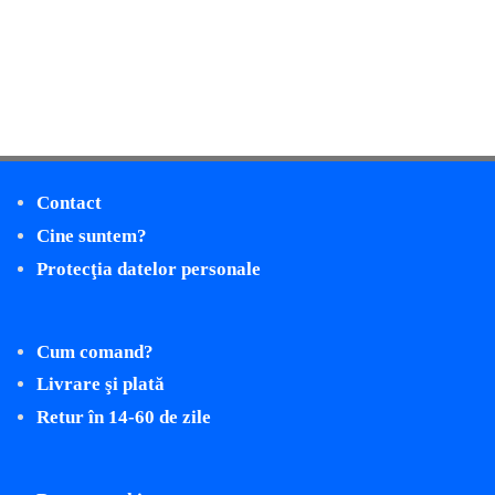
Contact
Cine suntem?
Protecţia datelor personale
Cum comand?
Livrare şi plată
Retur în 14-60 de zile