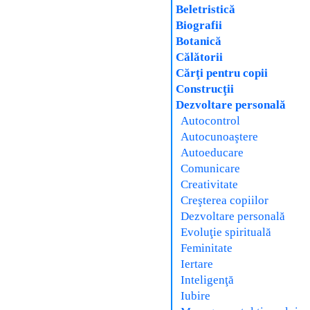
Beletristică
Biografii
Botanică
Călătorii
Cărţi pentru copii
Construcţii
Dezvoltare personală
Autocontrol
Autocunoaştere
Autoeducare
Comunicare
Creativitate
Creşterea copiilor
Dezvoltare personală
Evoluţie spirituală
Feminitate
Iertare
Inteligenţă
Iubire