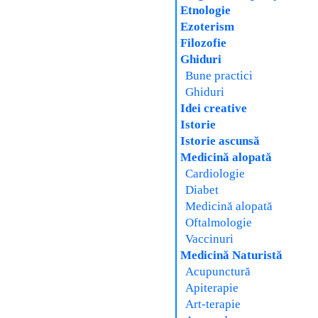
Etnologie
Ezoterism
Filozofie
Ghiduri
Bune practici
Ghiduri
Idei creative
Istorie
Istorie ascunsă
Medicină alopată
Cardiologie
Diabet
Medicină alopată
Oftalmologie
Vaccinuri
Medicină Naturistă
Acupunctură
Apiterapie
Art-terapie