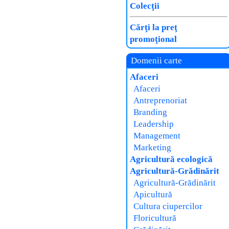
Colecţii
Cărţi la preţ
promoţional
Domenii carte
Afaceri
Afaceri
Antreprenoriat
Branding
Leadership
Management
Marketing
Agricultură ecologică
Agricultură-Grădinărit
Agricultură-Grădinărit
Apicultură
Cultura ciupercilor
Floricultură