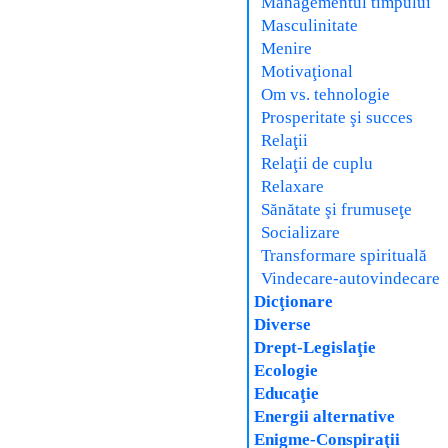
Managementul timpului
Masculinitate
Menire
Motivaţional
Om vs. tehnologie
Prosperitate şi succes
Relaţii
Relaţii de cuplu
Relaxare
Sănătate şi frumuseţe
Socializare
Transformare spirituală
Vindecare-autovindecare
Dicţionare
Diverse
Drept-Legislaţie
Ecologie
Educaţie
Energii alternative
Enigme-Conspiraţii