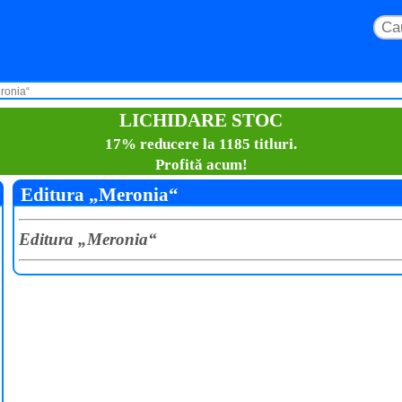
ronia“
LICHIDARE STOC
17% reducere la 1185 titluri.
Profită acum!
Editura „Meronia“
Editura „Meronia“