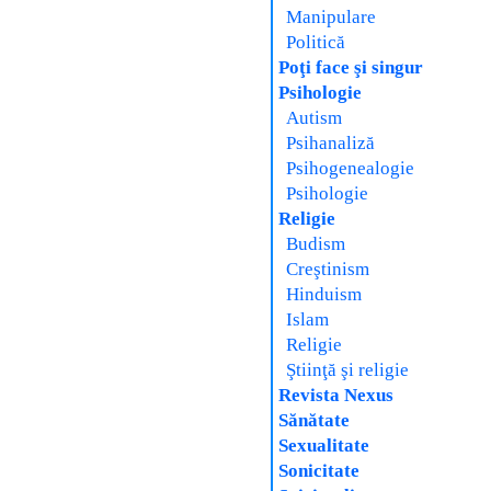
Manipulare
Politică
Poţi face şi singur
Psihologie
Autism
Psihanaliză
Psihogenealogie
Psihologie
Religie
Budism
Creştinism
Hinduism
Islam
Religie
Ştiinţă şi religie
Revista Nexus
Sănătate
Sexualitate
Sonicitate