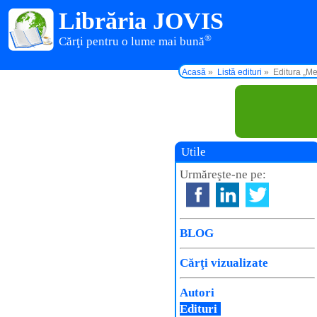
Librăria JOVIS
®
Cărţi pentru o lume mai bună
Acasă
Listă edituri
Editura „Me
Utile
Urmăreşte-ne pe:
BLOG
Cărţi vizualizate
Autori
Edituri