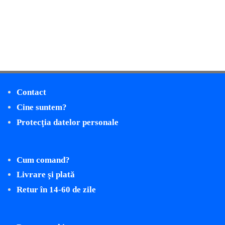
Contact
Cine suntem?
Protecţia datelor personale
Cum comand?
Livrare şi plată
Retur în 14-60 de zile