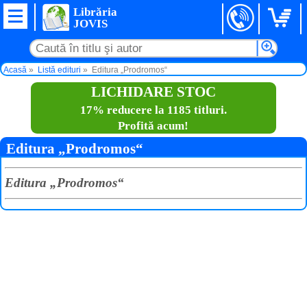
Librăria
JOVIS
Acasă
Listă edituri
Editura „Prodromos“
LICHIDARE STOC
17% reducere la 1185 titluri.
Profită acum!
Editura „Prodromos“
Editura „Prodromos“