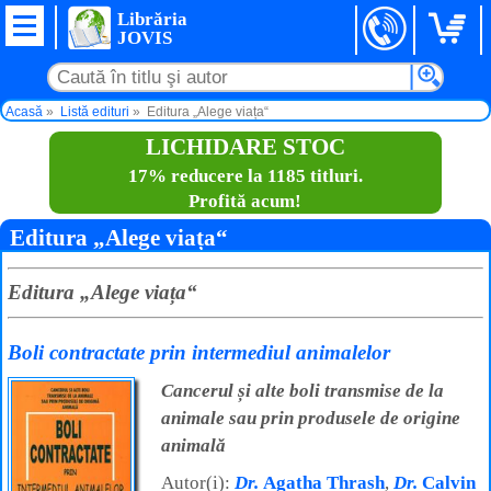
Librăria
JOVIS
Acasă
Listă edituri
Editura „Alege viața“
LICHIDARE STOC
17% reducere la 1185 titluri.
Profită acum!
Editura „Alege viața“
Editura „Alege viața“
Boli contractate prin intermediul animalelor
Cancerul și alte boli transmise de la
animale sau prin produsele de origine
animală
Autor(i):
Dr.
Agatha Thrash
,
Dr.
Calvin