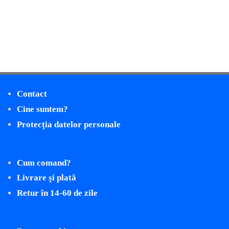
Contact
Cine suntem?
Protecţia datelor personale
Cum comand?
Livrare şi plată
Retur în 14-60 de zile