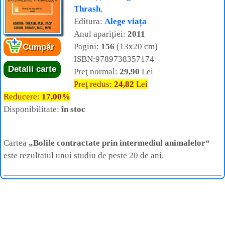
Thrash
,
Editura:
Alege viața
Anul apariţiei:
2011
Pagini:
156
(13x20 cm)
Cumpăr
ISBN:9789738357174
Detalii carte
Preţ normal:
29,90
Lei
Preţ redus:
24,82
Lei
Reducere:
17,00%
Disponibilitate:
în stoc
Cartea
„Bolile contractate prin intermediul animalelor“
este rezultatul unui studiu de peste 20 de ani.