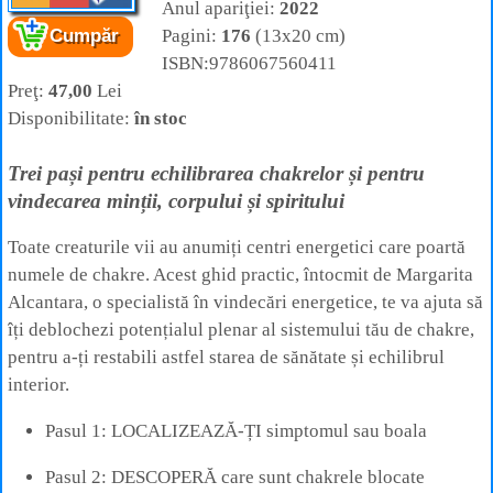
Anul apariţiei:
2022
Pagini:
176
(13x20 cm)
Cumpăr
Cartea:
Vindecarea chakrelor
– Un ghid al
ISBN:9786067560411
începătorului pentru diferite tehnici de
Preţ:
47,00
Lei
autovindecare prin echilibrarea chakrelor
Autor:
Margarita Alcantara
Disponibilitate:
în stoc
Editura:
Adevăr Divin
Trei pași pentru echilibrarea chakrelor și pentru
vindecarea minții, corpului și spiritului
Toate creaturile vii au anumiți centri energetici care poartă
numele de chakre. Acest ghid practic, întocmit de Margarita
Alcantara, o specialistă în vindecări energetice, te va ajuta să
îți deblochezi potențialul plenar al sistemului tău de chakre,
pentru a-ți restabili astfel starea de sănătate și echilibrul
interior.
Pasul 1: LOCALIZEAZĂ-ȚI simptomul sau boala
Pasul 2: DESCOPERĂ care sunt chakrele blocate