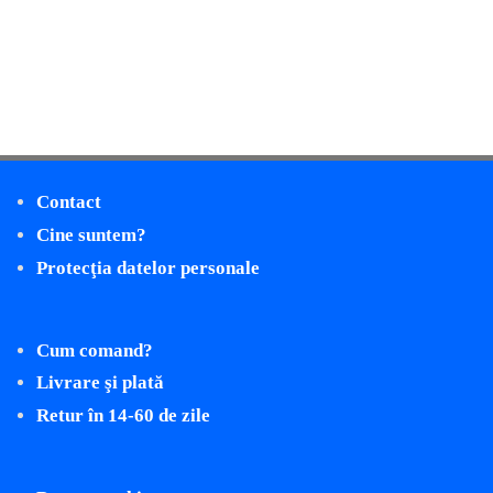
Contact
Cine suntem?
Protecţia datelor personale
Cum comand?
Livrare şi plată
Retur în 14-60 de zile