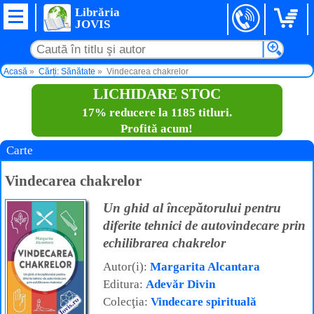
Librăria
JOVIS
Acasă
Cărți: Sănătate
Vindecarea chakrelor
LICHIDARE STOC
17% reducere la 1185 titluri.
Profită acum!
Carte
Vindecarea chakrelor
Un ghid al începătorului pentru
diferite tehnici de autovindecare prin
echilibrarea chakrelor
Autor(i):
Margarita Alcantara
Editura:
Adevăr Divin
Colecţia:
Vindecare spirituală