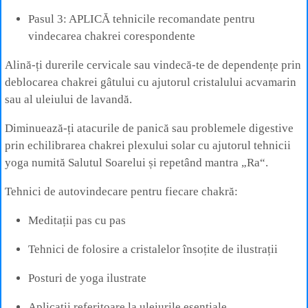
Pasul 3: APLICĂ tehnicile recomandate pentru
vindecarea chakrei corespondente
Alină-ți durerile cervicale sau vindecă-te de dependențe prin
deblocarea chakrei gâtului cu ajutorul cristalului acvamarin
sau al uleiului de lavandă.
Diminuează-ți atacurile de panică sau problemele digestive
prin echilibrarea chakrei plexului solar cu ajutorul tehnicii
yoga numită Salutul Soarelui și repetând mantra „Ra“.
Tehnici de autovindecare pentru fiecare chakră:
Meditații pas cu pas
Tehnici de folosire a cristalelor însoțite de ilustrații
Posturi de yoga ilustrate
Aplicații referitoare la uleiurile esențiale