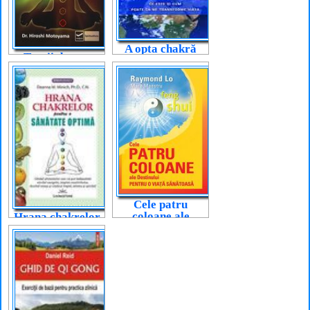
A opta chakră
Teorii despre
sistemul
chakrelor
Cele patru
coloane ale
Hrana chakrelor
destinului pentru
o viață
sănătoasă