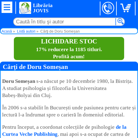
Librăria
JOVIS
Acasă
Listă autori
Cărţi de Doru Someșan
LICHIDARE STOC
17% reducere la 1185 titluri.
Profită acum!
Cărţi de Doru Someșan
Doru Someșan
s‑a născut pe 10 decembrie 1980, la Bistrița.
A studiat psihologia și filozofia la Universitatea
Babeș‑Bolyai din Cluj.
În 2006 s-a stabilit în București unde pasiunea pentru carte și
lectură l-a îndrumat spre o carieră în domeniul editorial.
Pentru început, a coordonat colecțiile de psihologie
de la
Curtea Veche Publishing
, mai apoi s-a ocupat de cartea de