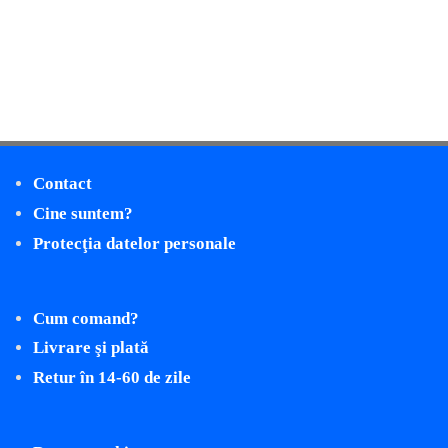
Contact
Cine suntem?
Protecţia datelor personale
Cum comand?
Livrare şi plată
Retur în 14-60 de zile