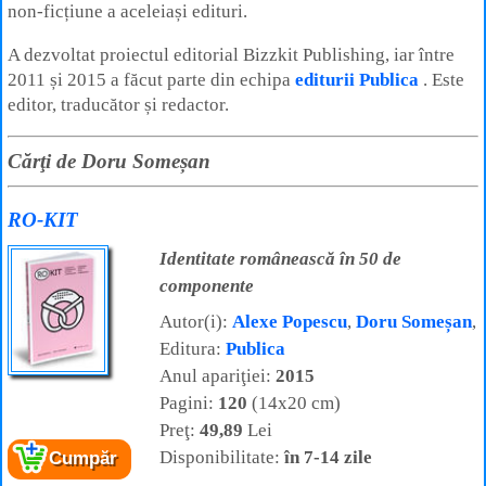
non‑ficțiune a aceleiași edituri.
A dezvoltat proiectul editorial Bizzkit Publishing, iar între
2011 și 2015 a făcut parte din echipa
editurii Publica
. Este
editor, traducător și redactor.
Cărţi de Doru Someșan
RO-KIT
Identitate românească în 50 de
componente
Autor(i):
Alexe Popescu
,
Doru Someșan
,
Editura:
Publica
Anul apariţiei:
2015
Pagini:
120
(14x20 cm)
Preţ:
49,89
Lei
Disponibilitate:
în 7-14 zile
Cumpăr