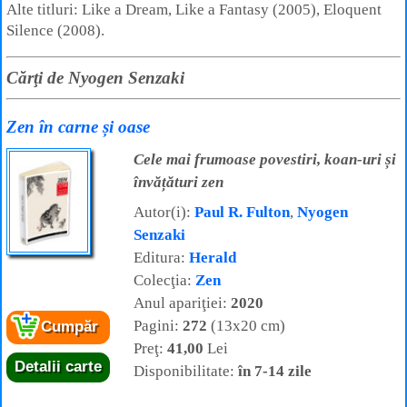
Alte titluri: Like a Dream, Like a Fantasy (2005), Eloquent
Silence (2008).
Cărţi de Nyogen Senzaki
Zen în carne și oase
Cele mai frumoase povestiri, koan-uri și
învățături zen
Autor(i):
Paul R. Fulton
,
Nyogen
Senzaki
Editura:
Herald
Colecţia:
Zen
Anul apariţiei:
2020
Pagini:
272
(13x20 cm)
Cumpăr
Preţ:
41,00
Lei
Detalii carte
Disponibilitate:
în 7-14 zile