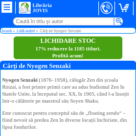
Librăria
JOVIS
Acasă
Listă autori
Cărţi de Nyogen Senzaki
LICHIDARE STOC
17% reducere la 1185 titluri.
Profită acum!
Cărţi de Nyogen Senzaki
Nyogen Senzaki
(1876–1958), călugăr Zen din școala
Rinzai, a fost printre primii care au adus budismul Zen în
Statele Unite, la începutul sec. XX, în 1905, când l-a însoțit
într-o călătorie pe maestrul său Soyen Shaku.
Este cunoscut pentru conceptul său de „floating zendo“ –
fiind nevoit să predea Zen în diverse locații închiriate, din
lipsa fondurilor.