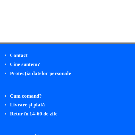
Contact
Cine suntem?
Protecţia datelor personale
Cum comand?
Livrare şi plată
Retur în 14-60 de zile