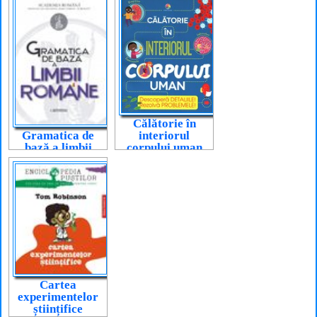
cunoștințele
necesare (5-6
ani)
Călătorie în
interiorul
Gramatica de
corpului uman
bază a limbii
române
Cartea
experimentelor
științifice