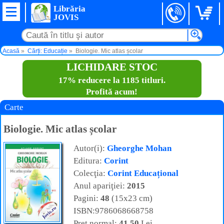
Librăria
JOVIS
Acasă
Cărți: Educație
Biologie. Mic atlas școlar
LICHIDARE STOC
17% reducere la 1185 titluri.
Profită acum!
Carte
Biologie. Mic atlas școlar
Autor(i):
Gheorghe Mohan
Editura:
Corint
Colecţia:
Corint Educațional
Anul apariţiei:
2015
Pagini:
48
(15x23 cm)
ISBN:9786068668758
Preţ normal:
41,50
Lei