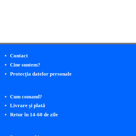
Contact
Cine suntem?
Protecţia datelor personale
Cum comand?
Livrare şi plată
Retur în 14-60 de zile