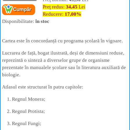
Cartea:
Biologie. Mic atlas școlar
Preţ redus:
34,45
Lei
Cumpăr
Autor:
Gheorghe Mohan
Reducere:
17,00%
Editura:
Corint
Disponibilitate:
în stoc
Cartea este în concordanță cu programa școlară în vigoare.
Lucrarea de față, bogat ilustrată, deși de dimensiuni reduse,
reprezintă o sinteză a diverselor grupe de organisme
prezentate în manualele școlare sau în literatura auxiliară de
biologie.
Atlasul este structurat în patru capitole:
Regnul Monera;
Regnul Protista;
Regnul Fungi;