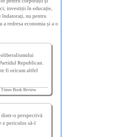
or pentru corporații și
; investiții în educație,
e îndatorați, nu pentru
ru a redresa economia și a o
oliberalismului
Partidul Republican.
te fi oricum altfel
k Times Book Review
 dintr-o perspectivă
e e periculos să-l