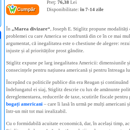
Preţ:
76,38
Lei
Disponibilitate:
în 7-14 zile
Cumpăr
În
„Marea divizare“
, Joseph E. Stiglitz propune modalități
problemei cu care America se confruntă din ce în ce mai mult.
argumentat, că inegalitatea este o chestiune de alegere: rezul
injuste și al priorităților prost gândite.
Stiglitz expune pe larg inegalitatea Americii: dimensiunile și
consecințele pentru națiunea americană și pentru întreaga l
Începând cu politicile publice din era Reagan și continuând
îndelungatul ei siaj, Stiglitz descrie cu lux de amănunte poli
dereglementarea, reducerile de taxe, scutirile fiscale pentr
bogați americani
– care îi lasă în urmă pe mulți americani 
într-un mit tot mai irealizabil.
Cu o formidabilă acuitate economică, dar, în același timp, ac