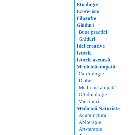
Etnologie
Ezoterism
Filozofie
Ghiduri
Bune practici
Ghiduri
Idei creative
Istorie
Istorie ascunsă
Medicină alopată
Cardiologie
Diabet
Medicină alopată
Oftalmologie
Vaccinuri
Medicină Naturistă
Acupunctură
Apiterapie
Art-terapie