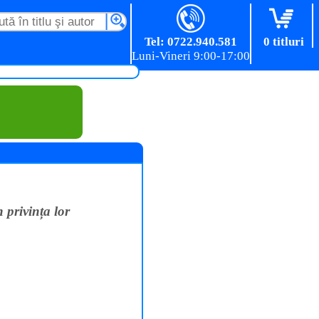
Tel: 0722.940.581
0 titluri
n privința lor