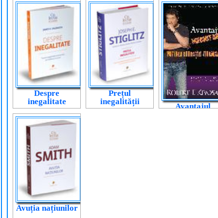
Despre
Prețul
inegalitate
inegalității
Avantajul
inechitabil
Avuția națiunilor