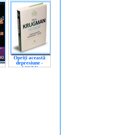
Opriți această
depresiune -
ACUM!