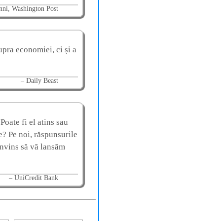
nni, Washington Post
upra economiei, ci și a
Daily Beast
Poate fi el atins sau
ie? Pe noi, răspunsurile
convins să vă lansăm
UniCredit Bank