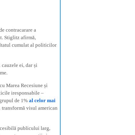
 de contracarare a
 Stiglitz afirmă,
tatul cumulat al politicilor
 cauzele ei, dar și
ume.
 cu Marea Recesiune și
ticile iresponsabile –
u grupul de 1%
al celor mai
și transformă visul american
cesibilă publicului larg,