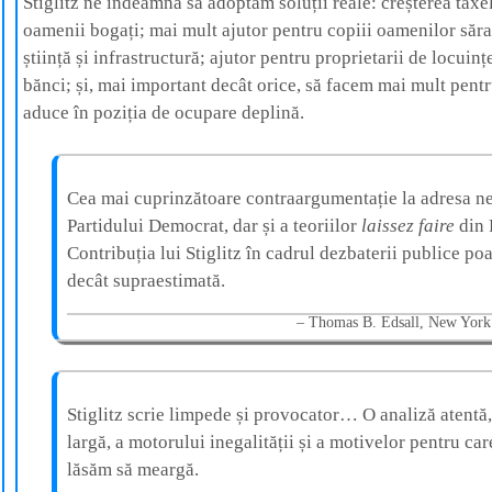
Stiglitz ne îndeamnă să adoptăm soluții reale: creșterea taxel
oamenii bogați; mai mult ajutor pentru copiii oamenilor săraci
știință și infrastructură; ajutor pentru proprietarii de locuinț
bănci; și, mai important decât orice, să facem mai mult pent
aduce în poziția de ocupare deplină.
Cea mai cuprinzătoare contraargumentație la adresa ne
Partidului Democrat, dar și a teoriilor
laissez faire
din 
Contribuția lui Stiglitz în cadrul dezbaterii publice poa
decât supraestimată.
Thomas B. Edsall, New Yor
Stiglitz scrie limpede și provocator… O analiză atentă,
largă, a motorului inegalității și a motivelor pentru car
lăsăm să meargă.