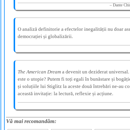
Dante Chi
O analiză definitorie a efectelor inegalității nu doar as
democrației și globalizării.
The American Dream
a devenit un deziderat universal. 
este o utopie? Putem fi toți egali în bunăstare și bogăț
și soluțiile lui Stiglitz la aceste două întrebări ne-au 
această invitație: la lectură, reflexie și acțiune.
Vă mai recomandăm: