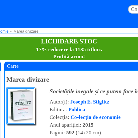
nomie
Marea divizare
LICHIDARE STOC
17% reducere la 1185 titluri.
Profită acum!
Carte
Marea divizare
Societățile inegale și ce putem face î
Autor(i):
Joseph E. Stiglitz
Editura:
Publica
Colecţia:
Co-lecția de economie
Anul apariţiei:
2015
Pagini:
592
(14x20 cm)