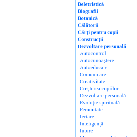
Beletristică
Biografii
Botanică
Călătorii
Cărţi pentru copii
Construcţii
Dezvoltare personală
Autocontrol
Autocunoaştere
Autoeducare
Comunicare
Creativitate
Creşterea copiilor
Dezvoltare personală
Evoluţie spirituală
Feminitate
Iertare
Inteligenţă
Iubire