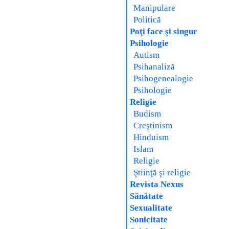
Manipulare
Politică
Poţi face şi singur
Psihologie
Autism
Psihanaliză
Psihogenealogie
Psihologie
Religie
Budism
Creştinism
Hinduism
Islam
Religie
Ştiinţă şi religie
Revista Nexus
Sănătate
Sexualitate
Sonicitate