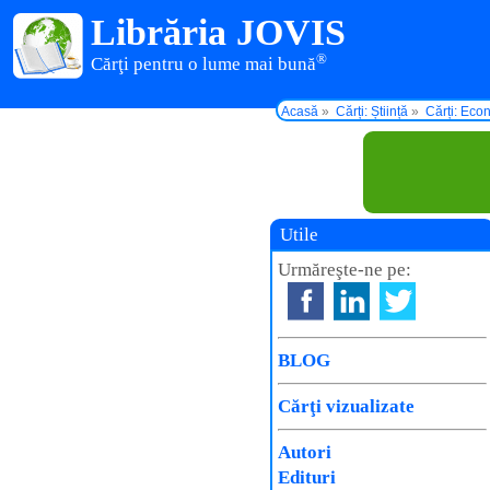
Librăria JOVIS
®
Cărţi pentru o lume mai bună
Acasă
Cărți: Știință
Cărți: Eco
Utile
Urmăreşte-ne pe:
BLOG
Cărţi vizualizate
Autori
Edituri