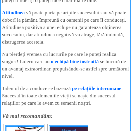
puteți fi lider și o puteți face chiar foarte bine.
Atitudinea
vă poate purta pe aripile succesului sau vă poate
doborî la pământ, împreună cu oamenii pe care îi conduceți.
Atitudinea pozitivă a unei echipe nu garantează obținerea
succesului, dar atitudinea negativă va atrage, fără îndoială,
distrugerea acesteia.
Nu pierdeți vremea cu lucrurile pe care le puteți realiza
singuri! Liderii care au
o echipă bine instruită
se bucură de
un avantaj extraordinar, propulsându-se astfel spre următorul
nivel.
Talentul de a conduce se bazează
pe relațiile interumane
.
Succesul în toate domeniile vieții se naște din succesul
relațiilor pe care le avem cu semenii noștri.
Vă mai recomandăm: