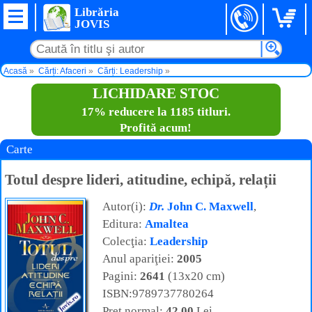
Librăria
JOVIS
Acasă
Cărți: Afaceri
Cărți: Leadership
Totul despre lideri, atitudine, echipă, relații
LICHIDARE STOC
17% reducere la 1185 titluri.
Profită acum!
Carte
Totul despre lideri, atitudine, echipă, relații
Autor(i):
Dr.
John C. Maxwell
,
Editura:
Amaltea
Colecţia:
Leadership
Anul apariţiei:
2005
Pagini:
2641
(13x20 cm)
ISBN:9789737780264
Preţ normal:
42,00
Lei