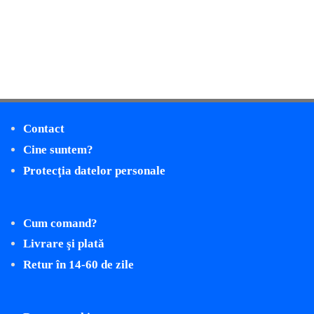
Contact
Cine suntem?
Protecţia datelor personale
Cum comand?
Livrare şi plată
Retur în 14-60 de zile