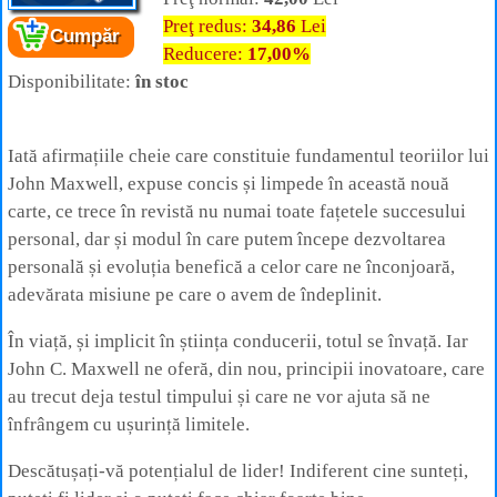
Preţ redus:
34,86
Lei
Cumpăr
Cartea:
Totul despre lideri, atitudine, echipă,
Reducere:
17,00%
relații
Disponibilitate:
în stoc
Autor:
Dr.
John C. Maxwell,
Editura:
Amaltea
Iată afirmațiile cheie care constituie fundamentul teoriilor lui
John Maxwell, expuse concis și limpede în această nouă
carte, ce trece în revistă nu numai toate fațetele succesului
personal, dar și modul în care putem începe dezvoltarea
personală și evoluția benefică a celor care ne înconjoară,
adevărata misiune pe care o avem de îndeplinit.
În viață, și implicit în știința conducerii, totul se învață. Iar
John C. Maxwell ne oferă, din nou, principii inovatoare, care
au trecut deja testul timpului și care ne vor ajuta să ne
înfrângem cu ușurință limitele.
Descătușați-vă potențialul de lider! Indiferent cine sunteți,