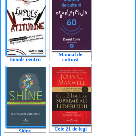
Manual de
Impuls pentru
cultură
atitudine
organizațională
Cele 21 de legi
Shine
supreme ale