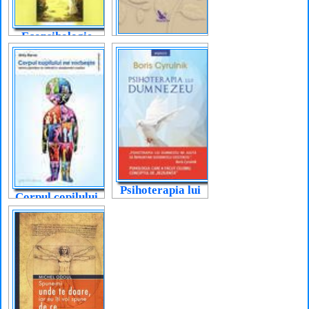
Ecopsihologie
Traumă și
memorie
Psihoterapia lui
Corpul copilului
Dumnezeu
ne vorbește