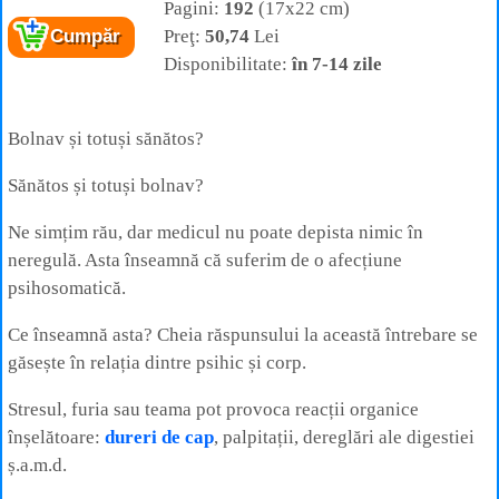
Pagini:
192
(17x22 cm)
Preţ:
50,74
Lei
Cumpăr
Disponibilitate:
în 7-14 zile
Bolnav și totuși sănătos?
Sănătos și totuși bolnav?
Ne simțim rău, dar medicul nu poate depista nimic în
neregulă. Asta înseamnă că suferim de o afecțiune
psihosomatică.
Ce înseamnă asta? Cheia răspunsului la această întrebare se
găsește în relația dintre psihic și corp.
Stresul, furia sau teama pot provoca reacții organice
înșelătoare:
dureri de cap
, palpitații, dereglări ale digestiei
ș.a.m.d.