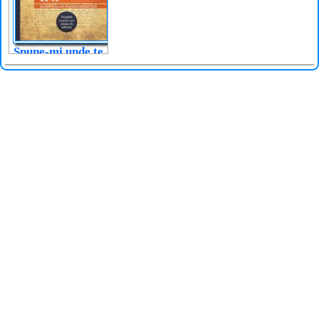
Spune-mi unde te
doare, iar eu îți
voi spune de ce