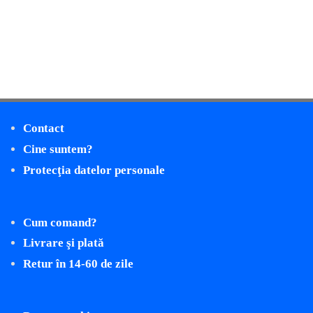
Contact
Cine suntem?
Protecţia datelor personale
Cum comand?
Livrare şi plată
Retur în 14-60 de zile