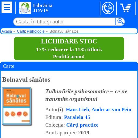
Librăria
JOVIS
Acasă
Cărți: Psihologie
Bolnavul sănătos
LICHIDARE STOC
17% reducere la 1185 titluri.
Profită acum!
Carte
Bolnavul sănătos
Tulburările psihosomatice – ce ne
transmite organismul
Autor(i):
Hans Lieb
,
Andreas von Pein
Editura:
Paralela 45
Colecţia:
Cărți practice
Anul apariţiei:
2019