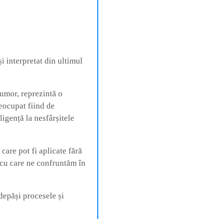
i interpretat din ultimul
 umor, reprezintă o
reocupat fiind de
ligență la nesfârșitele
are pot fi aplicate fără
 cu care ne confruntăm în
 depăși procesele și