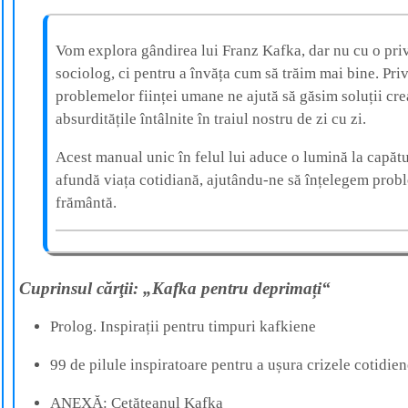
Vom explora gândirea lui Franz Kafka, dar nu cu o privi
sociolog, ci pentru a învăța cum să trăim mai bine. Priv
problemelor ființei umane ne ajută să găsim soluții cre
absurditățile întâlnite în traiul nostru de zi cu zi.
Acest manual unic în felul lui aduce o lumină la capătu
afundă viața cotidiană, ajutându-ne să înțelegem prob
frământă.
Cuprinsul cărţii: „Kafka pentru deprimați“
Prolog. Inspirații pentru timpuri kafkiene
99 de pilule inspiratoare pentru a ușura crizele cotidie
ANEXĂ: Cetățeanul Kafka