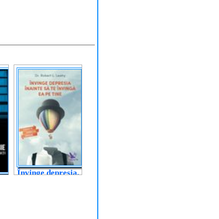
Învinge depresia,
înainte să te
învingă ea pe
tine