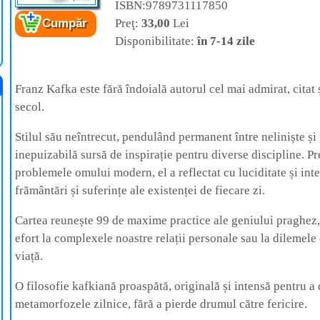
ISBN:9789731117850
Preţ:
33,00
Lei
Cumpăr
Cartea:
Kafka pentru deprimați
– 99 de
Disponibilitate:
în 7-14 zile
pilule inspiratoare pentru a ușura crizele
cotidiene
Autor:
Allan Percy
Editura:
Herald
Franz Kafka este fără îndoială autorul cel mai admirat, citat ș
secol.
Stilul său neîntrecut, pendulând permanent între neliniște și
inepuizabilă sursă de inspirație pentru diverse discipline. P
problemele omului modern, el a reflectat cu luciditate și inte
frământări și suferințe ale existenței de fiecare zi.
Cartea reunește 99 de maxime practice ale geniului praghez, c
efort la complexele noastre relații personale sau la dilemele
viață.
O filosofie kafkiană proaspătă, originală și intensă pentru a
metamorfozele zilnice, fără a pierde drumul către fericire.