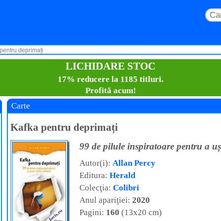
pentru deprimați
LICHIDARE STOC
17% reducere la 1185 titluri.
Profită acum!
Carte
Kafka pentru deprimați
99 de pilule inspiratoare pentru a uș
Autor(i):
Allan Percy
Editura:
Herald
Colecţia:
Colibri
Anul apariţiei:
2020
Pagini:
160
(13x20 cm)