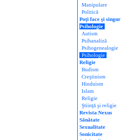
Manipulare
Politică
Poţi face şi singur
Psihologie
Autism
Psihanaliză
Psihogenealogie
Psihologie
Religie
Budism
Creştinism
Hinduism
Islam
Religie
Ştiinţă şi religie
Revista Nexus
Sănătate
Sexualitate
Sonicitate