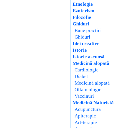
Etnologie
Ezoterism
Filozofie
Ghiduri
Bune practici
Ghiduri
Idei creative
Istorie
Istorie ascunsă
Medicină alopată
Cardiologie
Diabet
Medicină alopată
Oftalmologie
Vaccinuri
Medicină Naturistă
Acupunctură
Apiterapie
Art-terapie