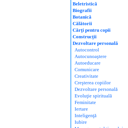
Beletristică
Biografii
Botanică
Călătorii
Cărţi pentru copii
Construcţii
Dezvoltare personală
Autocontrol
Autocunoaştere
Autoeducare
Comunicare
Creativitate
Creşterea copiilor
Dezvoltare personală
Evoluţie spirituală
Feminitate
Iertare
Inteligenţă
Iubire