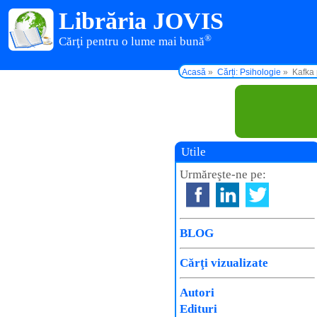
Librăria JOVIS
®
Cărţi pentru o lume mai bună
Acasă
Cărți: Psihologie
Kafka 
Utile
Urmăreşte-ne pe:
BLOG
Cărţi vizualizate
Autori
Edituri