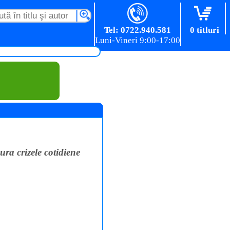
Tel: 0722.940.581
0 titluri
ura crizele cotidiene