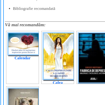
Bibliografie recomandată
Vă mai recomandăm:
Calendar
Calea
Fabrica de
inspiratoare a
depresie
luminii
dumnezeiești