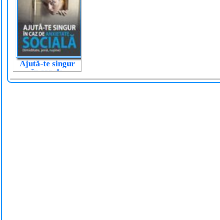
Ajută-te singur
în caz de
anxietate socială