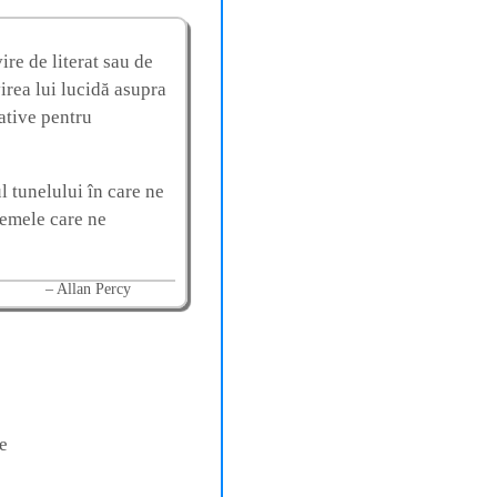
re de literat sau de
irea lui lucidă asupra
ative pentru
l tunelului în care ne
lemele care ne
Allan Percy
ne