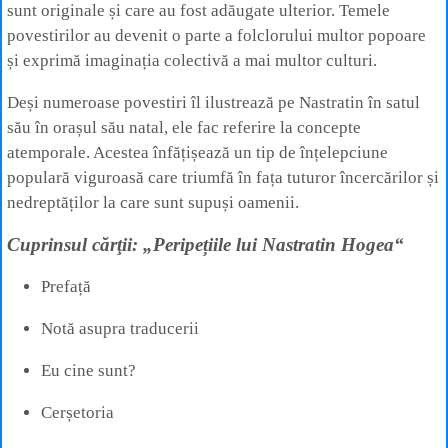
sunt originale și care au fost adăugate ulterior. Temele
povestirilor au devenit o parte a folclorului multor popoare
și exprimă imaginația colectivă a mai multor culturi.
Deși numeroase povestiri îl ilustrează pe Nastratin în satul
său în orașul său natal, ele fac referire la concepte
atemporale. Acestea înfățișează un tip de înțelepciune
populară viguroasă care triumfă în fața tuturor încercărilor și
nedreptăților la care sunt supuși oamenii.
Cuprinsul cărţii: „Peripețiile lui Nastratin Hogea“
Prefață
Notă asupra traducerii
Eu cine sunt?
Cerșetoria