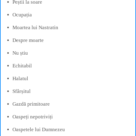
Peștii la soare
Ocupația
Moartea lui Nastratin
Despre moarte
Nu știu
Echitabil
Halatul
Sfârșitul
Gazdă primitoare
Oaspeți nepotriviți
Oaspetele lui Dumnezeu