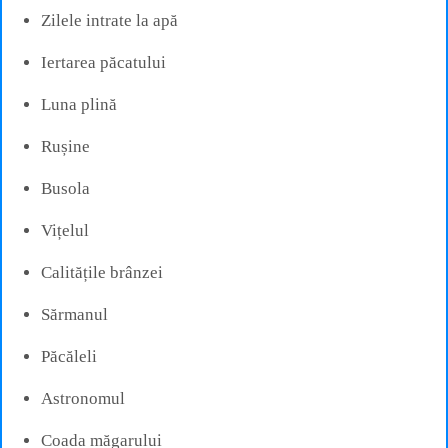
Zilele intrate la apă
Iertarea păcatului
Luna plină
Rușine
Busola
Vițelul
Calitățile brânzei
Sărmanul
Păcăleli
Astronomul
Coada măgarului