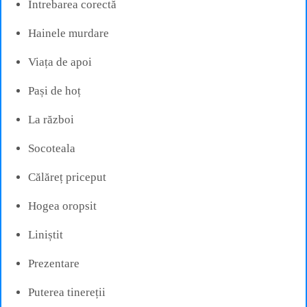
Întrebarea corectă
Hainele murdare
Viața de apoi
Pași de hoț
La război
Socoteala
Călăreț priceput
Hogea oropsit
Liniștit
Prezentare
Puterea tinereții