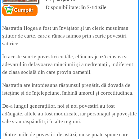
Disponibilitate:
în 7-14 zile
Cumpăr
Cartea:
Peripețiile lui Nastratin Hogea
Autor:
* * *
Editura:
Herald
Nastratin Hogea a fost un învățător și un cleric musulman
știutor de carte, care a rămas faimos prin scurte povestiri
satirice.
În aceste scurte povestiri cu tâlc, el încurajează cinstea și
adevărul în defavoarea minciunii și a nedreptății, indiferent
de clasa socială din care provin oamenii.
Nastratin are întotdeauna răspunsul pregătit, dă dovadă de
istețime și de înțelepciune, îmbină umorul și corectitudinea.
De-a lungul generațiilor, noi și noi povestiri au fost
adăugate, altele au fost modificate, iar personajul și poveștile
sale s-au răspândit și în alte regiuni.
Dintre miile de povestiri de astăzi, nu se poate spune care