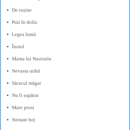
De rușine
Puii în doliu
Legea lumii
Înotul
Mama lui Nastratin
Nevasta urâtă
Săracul măgar
Nu fi supărat
Mare prost
Stimate hoț