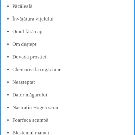
Păcăleală
Învățătura vițelului
Omul fără cap
Om deștept
Dovada prostiei
Chemarea la rugăciune
Neașteptat
Dator măgarului
Nastratin Hogea sărac
Foarfeca scumpă
Blestemul mamei