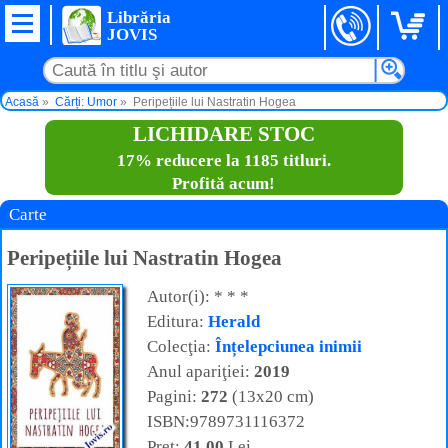
Librăria
JOVIS
Acasă
Cărți: Umor
Peripețiile lui Nastratin Hogea
LICHIDARE STOC
17% reducere la 1185 titluri.
Profită acum!
Carte
Peripețiile lui Nastratin Hogea
Autor(i): * * *
Editura:
Herald
Colecţia:
Înțelepciunea inimii
Anul apariţiei:
2019
Pagini:
272
(13x20 cm)
ISBN:9789731116372
Preţ:
41,00
Lei