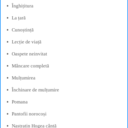
Înghițitura
La țară
Cunoștință
Lecție de viață
Oaspete neinvitat
Mâncare completă
Mulțumirea
Închinare de mulțumire
Pomana
Pantofii norocoși
Nastratin Hogea cântă