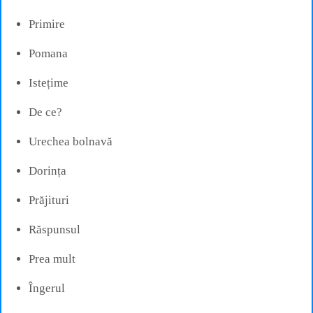
Primire
Pomana
Istețime
De ce?
Urechea bolnavă
Dorința
Prăjituri
Răspunsul
Prea mult
Îngerul