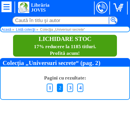
Librăria
JOVIS
Acasă
Listă colecţii
Colecţia „Universuri secrete“
LICHIDARE STOC
17% reducere la 1185 titluri.
Profită acum!
Colecţia „Universuri secrete“ (pag. 2)
Pagini cu rezultate:
1
2
3
4