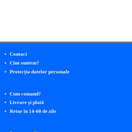
Contact
Cine suntem?
Protecţia datelor personale
Cum comand?
Livrare şi plată
Retur în 14-60 de zile