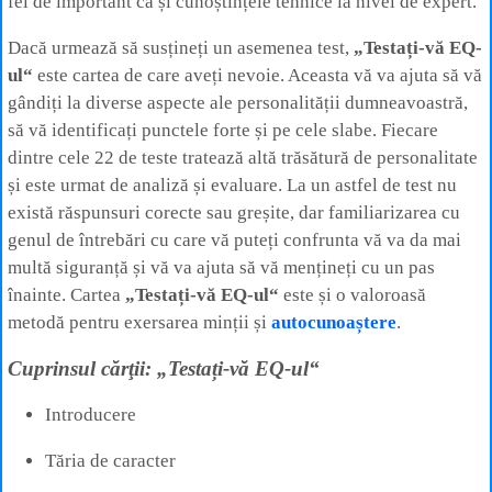
fel de important ca și cunoștințele tehnice la nivel de expert.
Dacă urmează să susțineți un asemenea test,
„Testați-vă EQ-
ul“
este cartea de care aveți nevoie. Aceasta vă va ajuta să vă
gândiți la diverse aspecte ale personalității dumneavoastră,
să vă identificați punctele forte și pe cele slabe. Fiecare
dintre cele 22 de teste tratează altă trăsătură de personalitate
și este urmat de analiză și evaluare. La un astfel de test nu
există răspunsuri corecte sau greșite, dar familiarizarea cu
genul de întrebări cu care vă puteți confrunta vă va da mai
multă siguranță și vă va ajuta să vă mențineți cu un pas
înainte. Cartea
„Testați-vă EQ-ul“
este și o valoroasă
metodă pentru exersarea minții și
autocunoaștere
.
Cuprinsul cărţii: „Testați-vă EQ-ul“
Introducere
Tăria de caracter