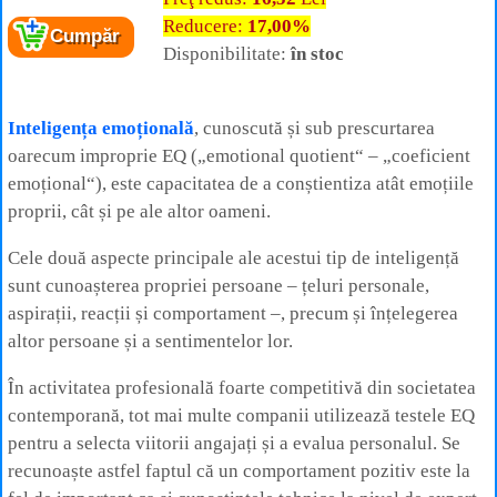
Reducere:
17,00%
Cumpăr
Disponibilitate:
în stoc
Inteligența emoțională
, cunoscută și sub prescurtarea
oarecum improprie EQ („emotional quotient“ – „coeficient
emoțional“), este capacitatea de a conștientiza atât emoțiile
proprii, cât și pe ale altor oameni.
Cele două aspecte principale ale acestui tip de inteligență
sunt cunoașterea propriei persoane – țeluri personale,
aspirații, reacții și comportament –, precum și înțelegerea
altor persoane și a sentimentelor lor.
În activitatea profesională foarte competitivă din societatea
contemporană, tot mai multe companii utilizează testele EQ
pentru a selecta viitorii angajați și a evalua personalul. Se
recunoaște astfel faptul că un comportament pozitiv este la