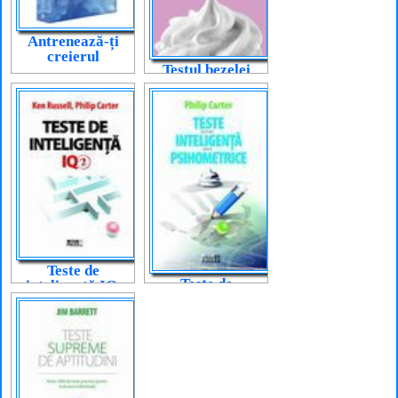
Antrenează-ți
creierul
Testul bezelei
Teste de
Teste de
inteligență IQ.
inteligență și
Vol. 2
psihometrice