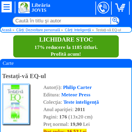
Librăria
JOVIS
Acasă
Cărți: Dezvoltare personală
Cărți: Inteligență
Testați-vă EQ-ul
LICHIDARE STOC
17% reducere la 1185 titluri.
Profită acum!
Carte
Testați-vă EQ-ul
Autor(i):
Philip Carter
Editura:
Meteor Press
Colecţia:
Teste inteligență
Anul apariţiei:
2011
Pagini:
176
(13x20 cm)
Preţ normal:
19,90
Lei
Preţ redus:
16,52
Lei