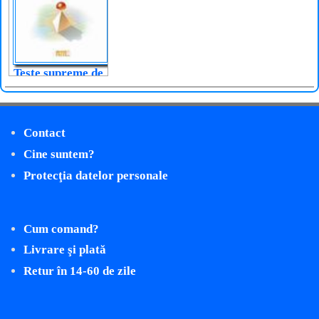
Teste supreme de
aptitudini
Contact
Cine suntem?
Protecţia datelor personale
Cum comand?
Livrare şi plată
Retur în 14-60 de zile