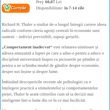
Preţ:
60,07
Lei
Disponibilitate:
în 7-14 zile
Cumpăr
Richard H. Thaler a studiat de-a lungul întregii cariere ideea
radicală conform căreia agenți centrali în economie sunt
oameni – indivizi previzibili, supuși greșelii.
„Comportament inadecvat“
este relatarea uimitoare și
adesea amuzantă a luptei pe care a adus-o pentru a aduce o
disciplină universitară înapoi cu picioarele pe pământ și
pentru a ne schimba modul de gândire despre economie,
despre noi înșine și despre lume.
Îmbinând descoperirile recente ale psihologiei cu o
înțelegere practică a stimulentelor și comportamentelor
pieței, Thaler le arată cititorilor cum să ia decizii mai
inteligente într-o lume din ce în ce mai încâlcită.