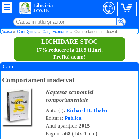
Librăria
JOVIS
Acasă
Cărți: Știință
Cărți: Economie
Comportament inadecvat
LICHIDARE STOC
17% reducere la 1185 titluri.
Profită acum!
Carte
Comportament inadecvat
Nașterea economiei
comportamentale
Autor(i):
Richard H. Thaler
Editura:
Publica
Anul apariţiei:
2015
Pagini:
568
(14x20 cm)