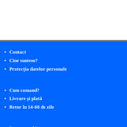
Contact
Cine suntem?
Protecţia datelor personale
Cum comand?
Livrare şi plată
Retur în 14-60 de zile