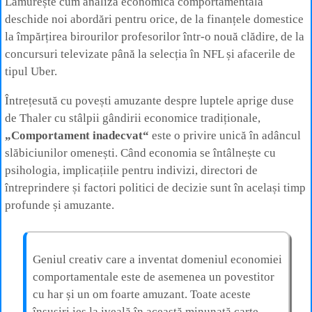
Lămurește cum analiza economică comportamentală
deschide noi abordări pentru orice, de la finanțele domestice
la împărțirea birourilor profesorilor într-o nouă clădire, de la
concursuri televizate până la selecția în NFL și afacerile de
tipul Uber.
Întrețesută cu povești amuzante despre luptele aprige duse
de Thaler cu stâlpii gândirii economice tradiționale,
„Comportament inadecvat“
este o privire unică în adâncul
slăbiciunilor omenești. Când economia se întâlnește cu
psihologia, implicațiile pentru indivizi, directori de
întreprindere și factori politici de decizie sunt în același timp
profunde și amuzante.
Geniul creativ care a inventat domeniul economiei
comportamentale este de asemenea un povestitor
cu har și un om foarte amuzant. Toate aceste
însușiri ies la iveală în această minunată carte.