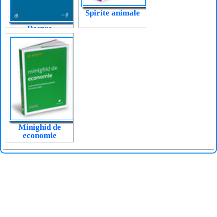
Spirite animale
Despre
economie, cu și
fără formule
Minighid de
economie