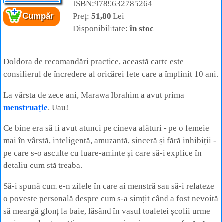
ISBN:9789632785264
Preţ:
51,80
Lei
Cumpăr
Cartea:
Ghidul fetelor
– 50 de lecții despre
Disponibilitate:
în stoc
cum să-ți iubești corpul aflat în plină
transformare
Autor:
Marawa Ibrahim
Editura:
Casa
Doldora de recomandări practice, această carte este
consilierul de încredere al oricărei fete care a împlinit 10 ani.
La vârsta de zece ani, Marawa Ibrahim a avut prima
menstruație
. Uau!
Ce bine era să fi avut atunci pe cineva alături - pe o femeie
mai în vârstă, inteligentă, amuzantă, sinceră și fără inhibiții -
pe care s-o asculte cu luare-aminte și care să-i explice în
detaliu cum stă treaba.
Să-i spună cum e-n zilele în care ai menstră sau să-i relateze
o poveste personală despre cum s-a simțit când a fost nevoită
să meargă glonț la baie, lăsând în vasul toaletei școlii urme