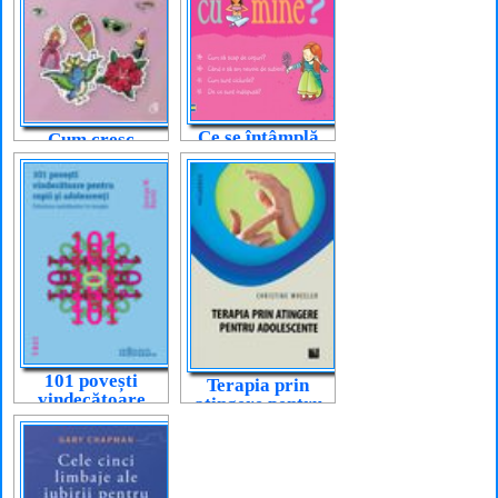
Ce se întâmplă
Cum cresc
cu mine? (pentru
fetele?
fete)
101 povești
Terapia prin
vindecătoare
atingere pentru
pentru copii și
adolescente
adolescenți