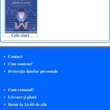
Cele cinci
limbaje ale
iubirii pentru
adolescenți
Contact
Cine suntem?
Protecţia datelor personale
Cum comand?
Livrare şi plată
Retur în 14-60 de zile