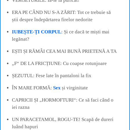
VERGETURILE: Ia-le la puricat!
ERA PE CÂND NU S-A ZĂRIT: Tot ce trebuie să
știi despre îndepărtarea firelor nedorite
IUBEȘTE-ȚI CORPUL
: Și ce dacă te miști mai
legănat?
EȘTI ȘI RĂMÂI CEA MAI BUNĂ PRIETENĂ A TA
„F“ DE LA FRICȚIUNE: Cu coapse rotunjoare
ȘEZUTUL: Fese late în pantaloni la fix
ÎN MARE FORMĂ:
Sex
și virginitate
CAPRICII ȘI „HORMOFTURI“: Ce să faci când o
iei razna
UN PARACETAMOL, ROGU-TE! Scapă de dureri
luând hapuri