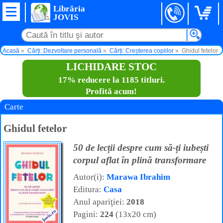
Librăria
JOVIS
Acasă
Cărți: Dezvoltare personală
Cărți: Creșterea copiilor
Ghidul fetelor
LICHIDARE STOC
17% reducere la 1185 titluri.
Profită acum!
Carte
Ghidul fetelor
50 de lecții despre cum să-ți iubești
corpul aflat în plină transformare
Autor(i):
Marawa Ibrahim
Editura:
Casa
Anul apariţiei:
2018
Pagini:
224
(13x20 cm)