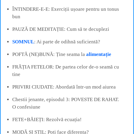
ÎNTINDERE-E-E: Exerciții ușoare pentru un tonus
bun
PAUZĂ DE MEDITAȚIE: Cum să te decuplezi
SOMNUL
: Ai parte de odihnă suficientă?
POFTĂ (NE)BUNĂ: Ține seama la
alimentație
FRĂȚIA FETELOR: De partea celor de-o seamă cu
tine
PRIVIRI CIUDATE: Abordată într-un mod aiurea
Chestii jenante, episodul 3: POVESTE DE RAHAT.
O confesiune
FETE+BĂIEȚI: Rezolvă ecuația!
MODĂ ȘI STIL: Poți face diferența?