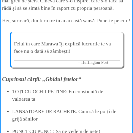
mai greu de șters. Cineva care s-o inspire, care s-o facă să
râdă și să se simtă bine în raport cu propria persoană.
Hei, surioară, din fericire tu ai această șansă. Pune-te pe citit!
Felul în care Marawa îți explică lucrurile te va
face nu o dată să zâmbești!
Huffington Post
Cuprinsul cărţii: „Ghidul fetelor“
TOȚI CU OCHII PE TINE: Fii conștientă de
valoarea ta
LANSATOARE DE RACHETE: Cum să le porți de
grijă sânilor
PUNCT CU PUNCT: Să ne vedem de pete!