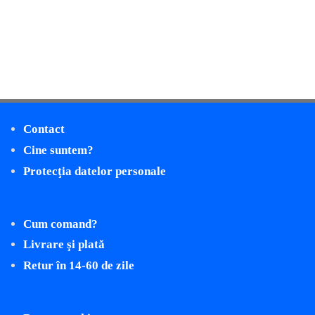
Contact
Cine suntem?
Protecţia datelor personale
Cum comand?
Livrare şi plată
Retur în 14-60 de zile