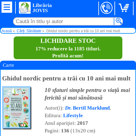
Librăria
JOVIS
Acasă
Cărți: Sănătate
Ghidul nordic pentru a trăi cu 10 ani mai mult
LICHIDARE STOC
17% reducere la 1185 titluri.
Profită acum!
Carte
Ghidul nordic pentru a trăi cu 10 ani mai mult
10 sfaturi simple pentru o viață mai
fericită și mai sănătoasă
Autor(i):
Dr.
Bertil Marklund
,
Editura:
Lifestyle
Anul apariţiei:
2017
Pagini:
136
(13x20 cm)