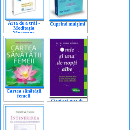
Arta de a trăi -
Cuprind mulțimi
Meditația
Vipassana
Cartea sănătății
femeii
O mie și una de
nopți albe