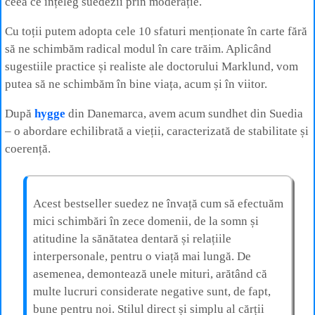
ceea ce înțeleg suedezii prin moderație.
Cu toții putem adopta cele 10 sfaturi menționate în carte fără
să ne schimbăm radical modul în care trăim. Aplicând
sugestiile practice și realiste ale doctorului Marklund, vom
putea să ne schimbăm în bine viața, acum și în viitor.
După
hygge
din Danemarca, avem acum sundhet din Suedia
– o abordare echilibrată a vieții, caracterizată de stabilitate și
coerență.
Acest bestseller suedez ne învață cum să efectuăm
mici schimbări în zece domenii, de la somn și
atitudine la sănătatea dentară și relațiile
interpersonale, pentru o viață mai lungă. De
asemenea, demontează unele mituri, arătând că
multe lucruri considerate negative sunt, de fapt,
bune pentru noi. Stilul direct și simplu al cărții