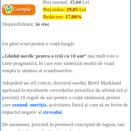
Preţ normal:
35,00
Lei
Preţ redus:
29,05
Lei
Cumpăr
Reducere:
17,00%
Disponibilitate:
în stoc
Un ghid scurt pentru o viață lungă!
„Ghidul nordic pentru a trăi cu 10 ani“
mai mult este o
carte pragmatică, în care este sintetizat modul de viață
simplu și sănătos al scandinavilor.
Adoptând un stil concis, doctorul suedez Bertil Marklund
apelează la rezultatele cercetărilor științifice de ultimă oră și
prezintă 10 reguli de aur pentru o viață sănătoasă, printre
care
somnul
,
nutriția
, activitatea fizică și cum să ne ferim de
impactul negativ al
stresului
.
De asemenea, prezintă în premieră conceptul de lagom, sau