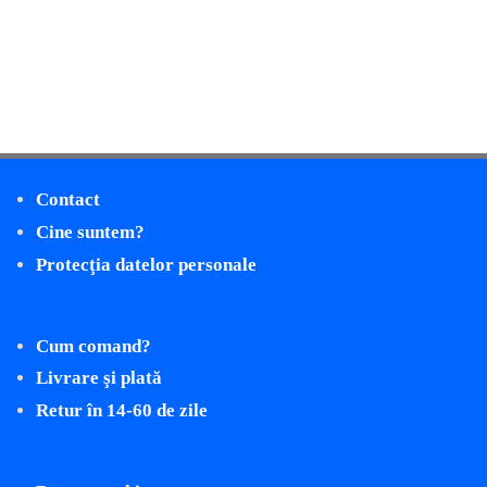
Contact
Cine suntem?
Protecţia datelor personale
Cum comand?
Livrare şi plată
Retur în 14-60 de zile