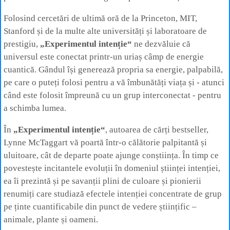
Folosind cercetări de ultimă oră de la Princeton, MIT,
Stanford și de la multe alte universități și laboratoare de
prestigiu,
„Experimentul intenție“
ne dezvăluie că
universul este conectat printr-un uriaș câmp de energie
cuantică. Gândul își generează propria sa energie, palpabilă,
pe care o puteți folosi pentru a vă îmbunătăți viața și - atunci
când este folosit împreună cu un grup interconectat - pentru
a schimba lumea.
În
„Experimentul intenție“
, autoarea de cărți bestseller,
Lynne McTaggart vă poartă într-o călătorie palpitantă și
uluitoare, cât de departe poate ajunge conștiința. În timp ce
povestește incitantele evoluții în domeniul științei intenției,
ea îi prezintă și pe savanții plini de culoare și pionierii
renumiți care studiază efectele intenției concentrate de grup
pe ținte cuantificabile din punct de vedere științific –
animale, plante și oameni.