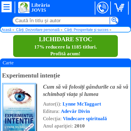
Librăria
JOVIS
Acasă
Cărți: Dezvoltare personală
Cărți: Prosperitate și succes
Experimentul intenție
LICHIDARE STOC
17% reducere la 1185 titluri.
Profită acum!
Carte
Experimentul intenție
Cum să vă folosiți gândurile ca să vă
schimbați viața și lumea
Autor(i):
Lynne McTaggart
Editura:
Adevăr Divin
Colecţia:
Vindecare spirituală
Anul apariţiei:
2010