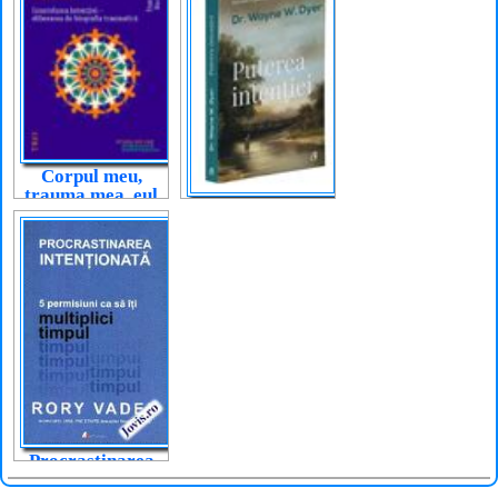
Corpul meu,
trauma mea, eul
Puterea intenției
meu
Procrastinarea
intenționată