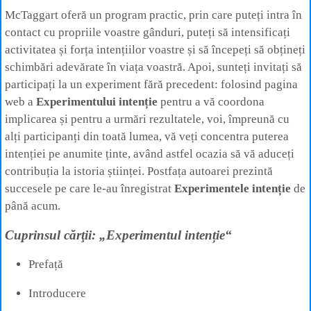
McTaggart oferă un program practic, prin care puteți intra în
contact cu propriile voastre gânduri, puteți să intensificați
activitatea și forța intențiilor voastre și să începeți să obțineți
schimbări adevărate în viața voastră. Apoi, sunteți invitați să
participați la un experiment fără precedent: folosind pagina
web a
Experimentului intenție
pentru a vă coordona
implicarea și pentru a urmări rezultatele, voi, împreună cu
alți participanți din toată lumea, vă veți concentra puterea
intenției pe anumite ținte, având astfel ocazia să vă aduceți
contribuția la istoria științei. Postfața autoarei prezintă
succesele pe care le-au înregistrat
Experimentele intenție
de
până acum.
Cuprinsul cărţii: „Experimentul intenție“
Prefață
Introducere