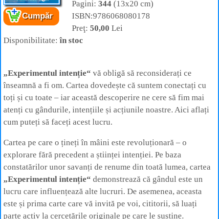
Pagini:
344
(13x20 cm)
ISBN:9786068080178
Cumpăr
Cartea:
Experimentul intenție
– Cum să vă
Preţ:
50,00
Lei
folosiți gândurile ca să vă schimbați viața și
lumea
Disponibilitate:
în stoc
Autor:
Lynne McTaggart
Editura:
Adevăr Divin
„Experimentul intenție“
vă obligă să reconsiderați ce
înseamnă a fi om. Cartea dovedește că suntem conectați cu
toți și cu toate – iar această descoperire ne cere să fim mai
atenți cu gândurile, intențiile și acțiunile noastre. Aici aflați
cum puteți să faceți acest lucru.
Cartea pe care o țineți în mâini este revoluționară – o
explorare fără precedent a științei intenției. Pe baza
constatărilor unor savanți de renume din toată lumea, cartea
„Experimentul intenție“
demonstrează că gândul este un
lucru care influențează alte lucruri. De asemenea, aceasta
este și prima carte care vă invită pe voi, cititorii, să luați
parte activ la cercetările originale pe care le susține.