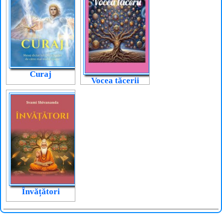
Curaj
Vocea tăcerii
Învățători