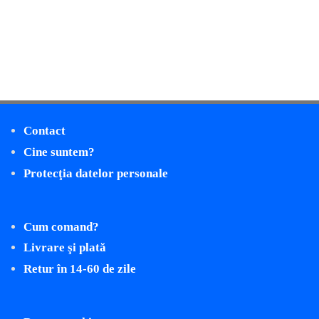
Contact
Cine suntem?
Protecţia datelor personale
Cum comand?
Livrare şi plată
Retur în 14-60 de zile