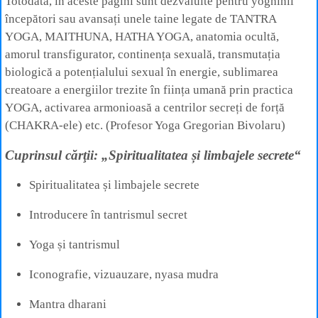
Totodată, în aceste pagini sunt dezvăluite pentru yoghinii
începători sau avansați unele taine legate de TANTRA
YOGA, MAITHUNA, HATHA YOGA, anatomia ocultă,
amorul transfigurator, continența sexuală, transmutația
biologică a potențialului sexual în energie, sublimarea
creatoare a energiilor trezite în ființa umană prin practica
YOGA, activarea armonioasă a centrilor secreți de forță
(CHAKRA-ele) etc. (Profesor Yoga Gregorian Bivolaru)
Cuprinsul cărţii: „Spiritualitatea și limbajele secrete“
Spiritualitatea și limbajele secrete
Introducere în tantrismul secret
Yoga și tantrismul
Iconografie, vizuauzare, nyasa mudra
Mantra dharani