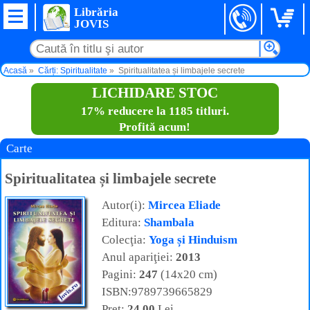
Librăria
JOVIS
Acasă
Cărți: Spiritualitate
Spiritualitatea și limbajele secrete
LICHIDARE STOC
17% reducere la 1185 titluri.
Profită acum!
Carte
Spiritualitatea și limbajele secrete
Autor(i):
Mircea Eliade
Editura:
Shambala
Colecţia:
Yoga și Hinduism
Anul apariţiei:
2013
Pagini:
247
(14x20 cm)
ISBN:9789739665829
Preţ:
24,00
Lei