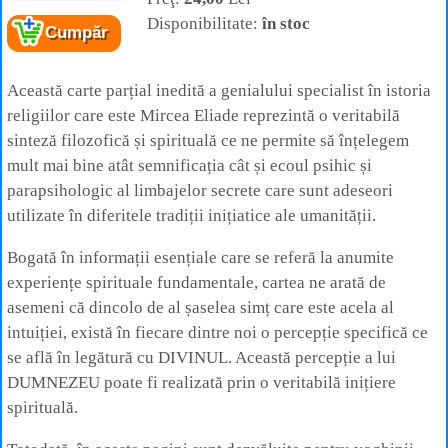
Cartea:
Spiritualitatea și limbajele secrete
Disponibilitate:
în stoc
Autor:
Mircea Eliade
Cumpăr
Editura:
Shambala
Această carte parțial inedită a genialului specialist în istoria
religiilor care este Mircea Eliade reprezintă o veritabilă
sinteză filozofică și spirituală ce ne permite să înțelegem
mult mai bine atât semnificația cât și ecoul psihic și
parapsihologic al limbajelor secrete care sunt adeseori
utilizate în diferitele tradiții inițiatice ale umanității.
Bogată în informații esențiale care se referă la anumite
experiențe spirituale fundamentale, cartea ne arată de
asemeni că dincolo de al șaselea simț care este acela al
intuiției, există în fiecare dintre noi o percepție specifică ce
se află în legătură cu DIVINUL. Această percepție a lui
DUMNEZEU poate fi realizată prin o veritabilă inițiere
spirituală.