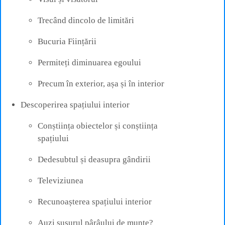
Trecând dincolo de limitări
Bucuria Ființării
Permiteți diminuarea egoului
Precum în exterior, așa și în interior
Descoperirea spațiului interior
Conștiința obiectelor și conștiința
spațiului
Dedesubtul și deasupra gândirii
Televiziunea
Recunoașterea spațiului interior
Auzi susurul pârâului de munte?