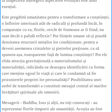
la limpezirea înțelegerii aspectelor evoluției este unul
esențial.
Este pregătită umanitatea pentru o transformare a conștiinței,
o înflorire interioară atât de radicală și profundă încât, în
comparație cu ea, florile, oricât de frumoase ar fi fiind, nu
sunt decât o palidă reflexie? Pot ființele umane să-și piardă
densitatea structurii minților lor condiționate, pentru a
deveni asemenea cristalelor și pietrelor prețioase, ca să
spunem așa, transparente față de lumina conștiinței? Pot ele
sfida atracția gravitațională a materialismului și
materialității, ridicându-se deasupra identificării cu forma
care menține egoul în viață și care le condamnă să fie
prizonierele propriei lor personalități? Posibilitatea unei
astfel de transformări a constituit mesajul central al marilor
învățături spirituale ale omenirii.
Mesagerii - Buddha, Isus și alții, nu toți cunoscuți - au
reprezentat florile timpurii ale umanității. Aceștia au fost