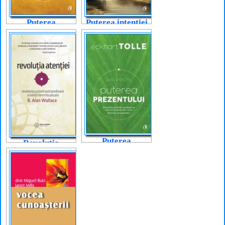
Puterea
Puterea intenției
prezentului
Puterea
Revoluția
prezentului. Ghid
atenției
practic