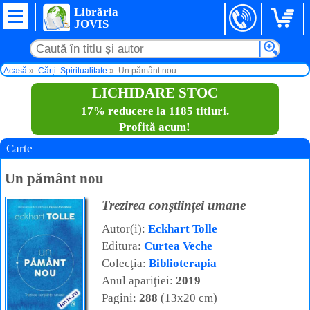
Librăria
JOVIS
Acasă
Cărți: Spiritualitate
Un pământ nou
LICHIDARE STOC
17% reducere la 1185 titluri.
Profită acum!
Carte
Un pământ nou
Trezirea conștiinței umane
Autor(i):
Eckhart Tolle
Editura:
Curtea Veche
Colecţia:
Biblioterapia
Anul apariţiei:
2019
Pagini:
288
(13x20 cm)