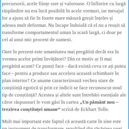
precursorii, acele ființe rare și valoroase. O înflorire cu largă
răspândire nu era încă posibilă în acele vremuri, iar mesajul
lor a ajuns să fie în foarte mare măsură greșit înțeles și
adesea mult deformat. Nu încape îndoială că el nu a reușit să
transforme comportamentul uman la scară largă, ci doar pe
cel al unui mic procent de oameni.
Oare în prezent este umanitatea mai pregătită decât era în
vremea acelor primi învățători? Din ce motiv ar fi mai
pregătită acum? Ce puteți face - dacă există ceva ce ați putea
face - pentru a produce sau accelera această schimbare în
plan interior? Ce anume caracterizează vechea stare de
conștiință egotică și prin ce indicii se face recunoscut noul
tip de conștiință? Acestea și altele sunt întrebări esențiale ale
căror răspunsuri le vom găsi în cartea
„Un pământ nou –
trezirea conștiinței umane“
scrisă de Eckhart Tolle.
Mult mai important este faptul că această carte în sine este
un instrument de transformare, rezultând din răsărirea unei