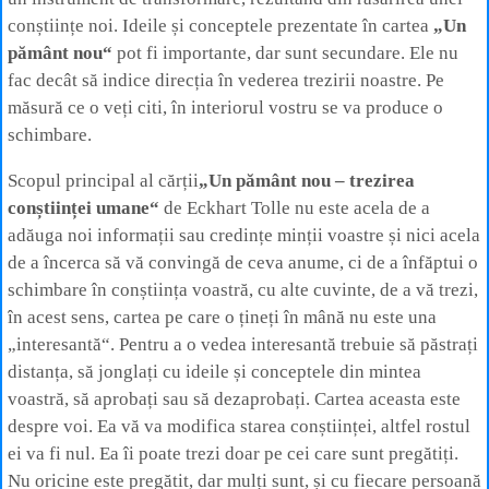
conștiințe noi. Ideile și conceptele prezentate în cartea
„Un
pământ nou“
pot fi importante, dar sunt secundare. Ele nu
fac decât să indice direcția în vederea trezirii noastre. Pe
măsură ce o veți citi, în interiorul vostru se va produce o
schimbare.
Scopul principal al cărții
„Un pământ nou – trezirea
conștiinței umane“
de Eckhart Tolle nu este acela de a
adăuga noi informații sau credințe minții voastre și nici acela
de a încerca să vă convingă de ceva anume, ci de a înfăptui o
schimbare în conștiința voastră, cu alte cuvinte, de a vă trezi,
în acest sens, cartea pe care o țineți în mână nu este una
„interesantă“. Pentru a o vedea interesantă trebuie să păstrați
distanța, să jonglați cu ideile și conceptele din mintea
voastră, să aprobați sau să dezaprobați. Cartea aceasta este
despre voi. Ea vă va modifica starea conștiinței, altfel rostul
ei va fi nul. Ea îi poate trezi doar pe cei care sunt pregătiți.
Nu oricine este pregătit, dar mulți sunt, și cu fiecare persoană