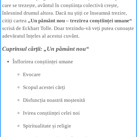
care se trezește, avântul în conștiința colectivă crește,
înlesnind drumul altora. Dacă nu știți ce înseamnă trezire,
citiți cartea
„Un pământ nou – trezirea conștiinței umane“
scrisă de Eckhart Tolle. Doar trezindu-vă veți putea cunoaște
adevăratul înțeles al acestui cuvânt.
Cuprinsul cărţii: „Un pământ nou“
Înflorirea conștiinței umane
Evocare
Scopul acestei cărți
Disfuncția noastră moștenită
Ivirea conștiinței celei noi
Spiritualitate și religie