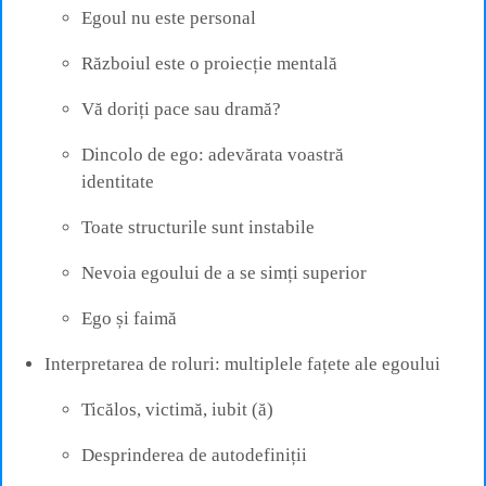
Egoul nu este personal
Războiul este o proiecție mentală
Vă doriți pace sau dramă?
Dincolo de ego: adevărata voastră
identitate
Toate structurile sunt instabile
Nevoia egoului de a se simți superior
Ego și faimă
Interpretarea de roluri: multiplele fațete ale egoului
Ticălos, victimă, iubit (ă)
Desprinderea de autodefiniții