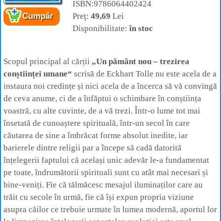
ISBN:9786064402424
Preţ:
49,69
Lei
Cumpăr
Cartea:
Un pământ nou
– Trezirea conștiinței
umane
Disponibilitate:
în stoc
Autor:
Eckhart Tolle
Editura:
Curtea Veche
Scopul principal al cărții
„Un pământ nou – trezirea
conștiinței umane“
scrisă de Eckhart Tolle nu este acela de a
instaura noi credințe și nici acela de a încerca să vă convingă
de ceva anume, ci de a înfăptui o schimbare în conștiința
voastră, cu alte cuvinte, de a vă trezi. Într-o lume tot mai
însetată de cunoaștere spirituală, într-un secol în care
căutarea de sine a îmbrăcat forme absolut inedite, iar
barierele dintre religii par a începe să cadă datorită
înțelegerii faptului că același unic adevăr le-a fundamentat
pe toate, îndrumătorii spirituali sunt cu atât mai necesari și
bine-veniți. Fie că tălmăcesc mesajul iluminaților care au
trăit cu secole în urmă, fie că își expun propria viziune
asupra căilor ce trebuie urmate în lumea modernă, aportul lor