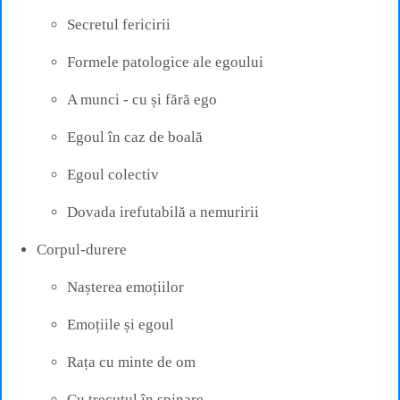
Secretul fericirii
Formele patologice ale egoului
A munci - cu și fără ego
Egoul în caz de boală
Egoul colectiv
Dovada irefutabilă a nemuririi
Corpul-durere
Nașterea emoțiilor
Emoțiile și egoul
Rața cu minte de om
Cu trecutul în spinare