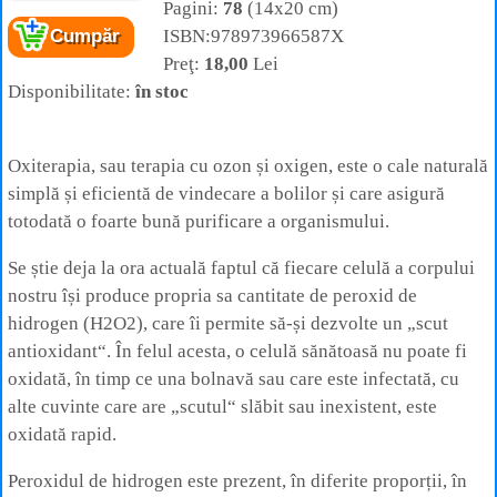
Pagini:
78
(14x20 cm)
Cartea:
Oxiterapia
– secretul terapiilor
extraordinare cu ozon și oxigen
ISBN:978973966587X
Cumpăr
Autor:
Gregorian Bivolaru
Preţ:
18,00
Lei
Editura:
Shambala
Disponibilitate:
în stoc
Oxiterapia, sau terapia cu ozon și oxigen, este o cale naturală
simplă și eficientă de vindecare a bolilor și care asigură
totodată o foarte bună purificare a organismului.
Se știe deja la ora actuală faptul că fiecare celulă a corpului
nostru își produce propria sa cantitate de peroxid de
hidrogen (H2O2), care îi permite să-și dezvolte un „scut
antioxidant“. În felul acesta, o celulă sănătoasă nu poate fi
oxidată, în timp ce una bolnavă sau care este infectată, cu
alte cuvinte care are „scutul“ slăbit sau inexistent, este
oxidată rapid.
Peroxidul de hidrogen este prezent, în diferite proporții, în