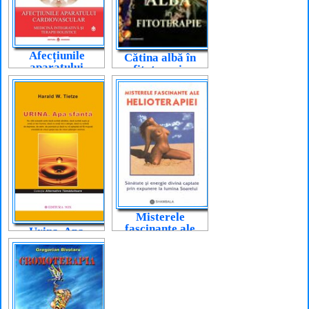
Afecțiunile
Cătina albă în
aparatului
fitoterapie
cardiovascular
Misterele
fascinante ale
Urina. Apa
helioterapiei
sfântă