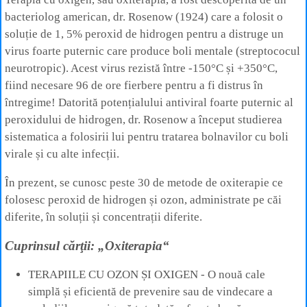
bacteriolog american, dr. Rosenow (1924) care a folosit o
soluție de 1, 5% peroxid de hidrogen pentru a distruge un
virus foarte puternic care produce boli mentale (streptococul
neurotropic). Acest virus rezistă între -150°C și +350°C,
fiind necesare 96 de ore fierbere pentru a fi distrus în
întregime! Datorită potențialului antiviral foarte puternic al
peroxidului de hidrogen, dr. Rosenow a început studierea
sistematica a folosirii lui pentru tratarea bolnavilor cu boli
virale și cu alte infecții.
În prezent, se cunosc peste 30 de metode de oxiterapie ce
folosesc peroxid de hidrogen și ozon, administrate pe căi
diferite, în soluții și concentrații diferite.
Cuprinsul cărţii: „Oxiterapia“
TERAPIILE CU OZON ȘI OXIGEN - O nouă cale
simplă și eficientă de prevenire sau de vindecare a