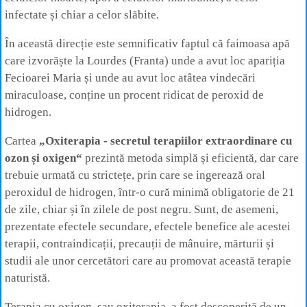
infectate și chiar a celor slăbite.
În această direcție este semnificativ faptul că faimoasa apă
care izvorăște la Lourdes (Franta) unde a avut loc apariția
Fecioarei Maria și unde au avut loc atâtea vindecări
miraculoase, conține un procent ridicat de peroxid de
hidrogen.
Cartea
„Oxiterapia - secretul terapiilor extraordinare cu
ozon și oxigen“
prezintă metoda simplă și eficientă, dar care
trebuie urmată cu strictețe, prin care se ingerează oral
peroxidul de hidrogen, într-o cură minimă obligatorie de 21
de zile, chiar și în zilele de post negru. Sunt, de asemeni,
prezentate efectele secundare, efectele benefice ale acestei
terapii, contraindicații, precauții de mânuire, mărturii și
studii ale unor cercetători care au promovat această terapie
naturistă.
Terapia cu oxigen, sau oxiterapia, a fost descoperită de un