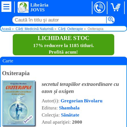
Librăria
JOVIS
Acasă
Cărți: Medicină Naturistă
Cărți: Oxiterapie
Oxiterapia
LICHIDARE STOC
17% reducere la 1185 titluri.
Profită acum!
Carte
Oxiterapia
secretul terapiilor extraordinare cu
ozon și oxigen
Autor(i):
Gregorian Bivolaru
Editura:
Shambala
Colecţia:
Sănătate
Anul apariţiei:
2000