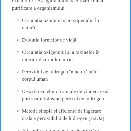
maladiilor, ce asigură totodată o foarte bună
purificare a organismului
Circulația ozonului și a oxigenului în
natură
Evoluția formelor de viață
Circulația oxigenului și a toxinelor în
interiorul corpului uman
Peroxidul de hidrogen în natură și în
corpul uman
Descrierea tehnicii simple de vindecare și
purificare folosind peroxid de hidrogen
Metoda simplă și eficientă de ingerare
orală a peroxidului de hidrogen (H2O2)
Alte aplicații terapeutice ale utilizării