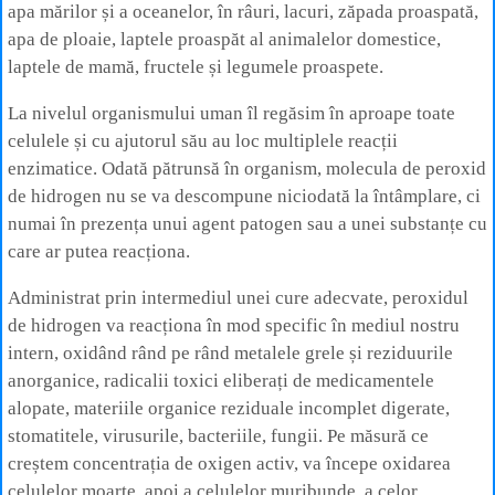
apa mărilor și a oceanelor, în râuri, lacuri, zăpada proaspată,
apa de ploaie, laptele proaspăt al animalelor domestice,
laptele de mamă, fructele și legumele proaspete.
La nivelul organismului uman îl regăsim în aproape toate
celulele și cu ajutorul său au loc multiplele reacții
enzimatice. Odată pătrunsă în organism, molecula de peroxid
de hidrogen nu se va descompune niciodată la întâmplare, ci
numai în prezența unui agent patogen sau a unei substanțe cu
care ar putea reacționa.
Administrat prin intermediul unei cure adecvate, peroxidul
de hidrogen va reacționa în mod specific în mediul nostru
intern, oxidând rând pe rând metalele grele și reziduurile
anorganice, radicalii toxici eliberați de medicamentele
alopate, materiile organice reziduale incomplet digerate,
stomatitele, virusurile, bacteriile, fungii. Pe măsură ce
creștem concentrația de oxigen activ, va începe oxidarea
celulelor moarte, apoi a celulelor muribunde, a celor