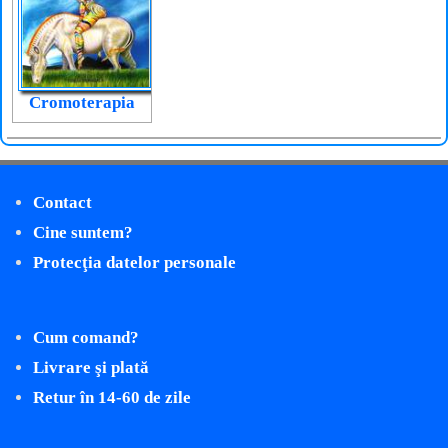
Cromoterapia
Contact
Cine suntem?
Protecţia datelor personale
Cum comand?
Livrare şi plată
Retur în 14-60 de zile